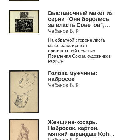
Выставочный макет из
серии "Они боролись
за власть Советов",
1980 г.
Чебанов В. К.
На обратной стороне листа
макет завизирован
оригинальной печатью
Правления Союза художников
РСФСР
Голова мужчины:
набросок
Чебанов В. К.
Женщина-косарь.
Набросок, картон,
мягкий карандаш Koh-i-
Noor