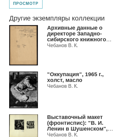
ПРОСМОТР
Другие экземпляры коллекции
Архивные данные о
директоре Западно-
сибирского книжного
издательства Симаевой
Чебанов В. К.
Нине Сергеевне
"Оккупация", 1965 г.,
холст, масло
Чебанов В. К.
Выставочный макет
(фронтиспис): "В. И.
Ленин в Шушенском",
"А. М. Горький", 1980 г.
Чебанов В. К.