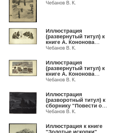
наброски
Чебанов В. К.
Иллюстрация
(развернутый титул) к
книге А. Кононова
"Рассказы о Чапаеве"
Чебанов В. К.
Иллюстрация
(развернутый титул) к
книге А. Кононова
"Рассказы о Чапаеве"
Чебанов В. К.
Иллюстрация
(разворотный титул) к
сборнику "Повести о
войне"
Чебанов В. К.
Иллюстрация к книге
"Золотые искорки"