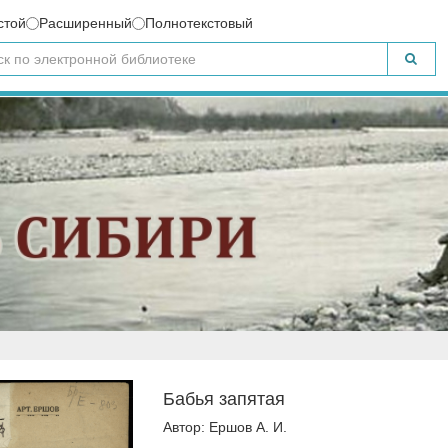
стой
Расширенный
Полнотекстовый
Бабья запятая
Автор: Ершов А. И.