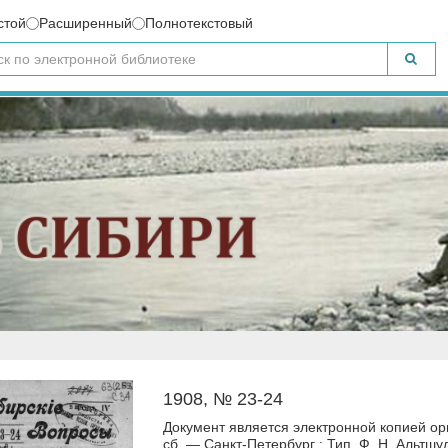
стой
Расширенный
Полнотекстовый
1908, № 23-24
Документ является электронной копией ор
сб. — Санкт-Петербург : Тип. Ф. Н. Альтшул