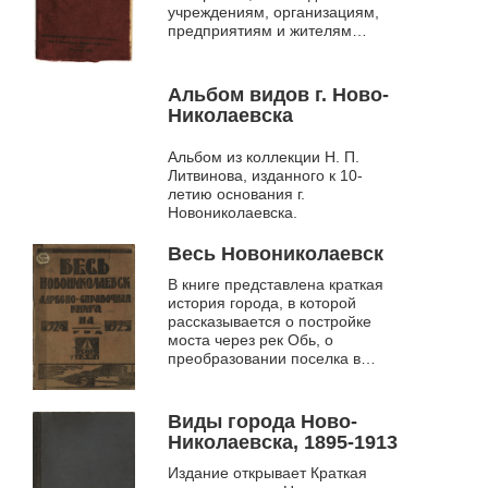
учреждениям, организациям,
предприятиям и жителям
каждого дома в г. Новосибирске;
всем прибывающим в
Новосибирск на време...
Альбом видов г. Ново-
Николаевска
Альбом из коллекции Н. П.
Литвинова, изданного к 10-
летию основания г.
Новониколаевска.
Весь Новониколаевск
В книге представлена краткая
история города, в которой
рассказывается о постройке
моста через рек Обь, о
преобразовании поселка в
город, об избрании старосты
города, о состве и численности
населения, ...
Виды города Ново-
Николаевска, 1895-1913
Издание открывает Краткая