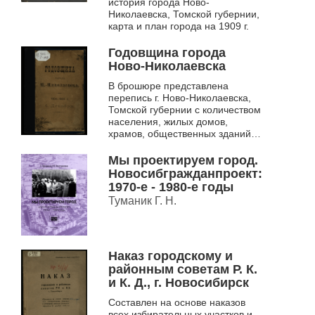
история города Ново-
Николаевска, Томской губернии,
карта и план города на 1909 г.
Годовщина города
Ново-Николаевска
В брошюре представлена
перепись г. Ново-Николаевска,
Томской губернии с количеством
населения, жилых домов,
храмов, общественных зданий,
учебных заведений, заводов и
т.п.
Мы проектируем город.
Новосибгражданпроект:
1970-е - 1980-е годы
Туманик Г. Н.
Наказ городскому и
районным советам Р. К.
и К. Д., г. Новосибирск
Составлен на основе наказов
всех избирательных участков и