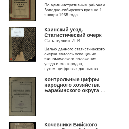
крае Вып. 2 .
По административным районам
Западно-сибирского края на 1
января 1935 года.
Каинский уезд.
Статистический очерк
Сарапулкин И. В.
Целью данного статистического
очерка явилось освещение
экономического положения
уезда и его городов,
путем цифровых данных за
довоенное время, во время
революции и до 1923 г.
Контрольные цифры
народного хозяйства
Барабинского округа на
1927-28 г. .
Кочевники Бийского