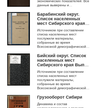
экономических показателей. Все
данные выверены и
согласованы с окружными
работниками.
Барабинский округ.
Список населенных
мест Сибирского края
Вып. 3.
Источником при составлении
списка населенных мест
послужили материалы,
собранные во время
Всесоюзной демографической
переписи: с одной стороны –
«Поселенные списки
Бийский округ. Список
домохозяев» в сельских
населенных мест
местностях, а...
Сибирского края Вып.
9.
Источником при составлении
списка населенных мест
послужили материалы,
собранные во время
Всесоюзной демографической
переписи: с одной стороны –
«Поселенные списки
Грузооборот Сибири
домохозяев» в сельских
Динамика и состав
местностях, а...