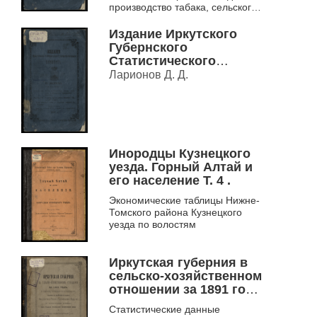
производство табака, сельского
хозяйства.
Издание Иркутского
Губернского
Статистического
комитета. Вып. 3
Ларионов Д. Д.
Инородцы Кузнецкого
уезда. Горный Алтай и
его население Т. 4 .
Экономические таблицы Нижне-
Томского района Кузнецкого
уезда по волостям
Иркутская губерния в
сельско-хозяйственном
отношении за 1891 год,
по сведениям,
Статистические данные
полученным от