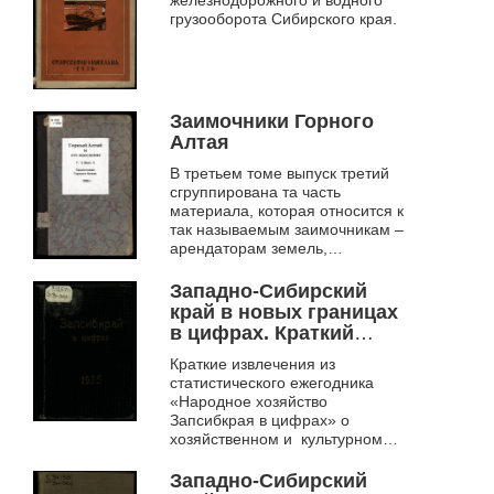
железнодорожного и водного
грузооборота Сибирского края.
Заимочники Горного
Алтая
В третьем томе выпуск третий
сгруппирована та часть
материала, которая относится к
так называемым заимочникам –
арендаторам земель,
находящихся в ведении
Главного Управления округа,
Западно-Сибирский
или же пользующиес...
край в новых границах
в цифрах. Краткий
статистический
Краткие извлечения из
справочник .
статистического ежегодника
«Народное хозяйство
Запсибкрая в цифрах» о
хозяйственном и культурном
строительстве Западно-
сибирского края в новых
Западно-Сибирский