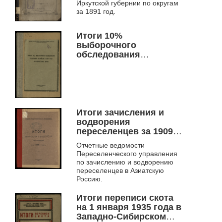
Иркутской губернии по округам
корреспондентов
за 1891 год.
Итоги 10%
выборочного
обследования
отдельных хозяйств в
1928 году по
Сибирскому краю .
Итоги зачисления и
водворения
переселенцев за 1909
год.
Отчетные ведомости
Переселенческого управления
по зачислению и водворению
переселенцев в Азиатскую
Россию.
Итоги переписи скота
на 1 января 1935 года в
Западно-Сибирском