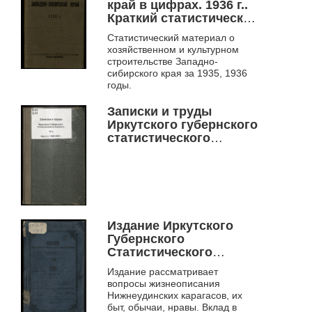
границах за 1934 год.
край в цифрах. 1936 г..
Краткий статистический
справочник .
Статистический материал о
хозяйственном и культурном
строительстве Западно-
сибирского края за 1935, 1936
годы.
Записки и труды
Иркутского губернского
статистического
комитета Вып. 4 .
Издание Иркутского
Губернского
Статистического
комитета Вып. 3.
Издание рассматривает
вопросы жизнеописания
Нижнеудинских карагасов, их
быт, обычаи, нравы. Вклад в