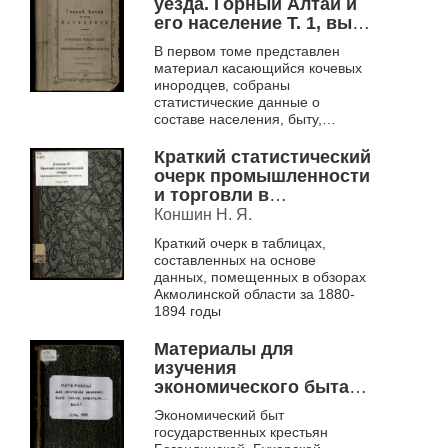
уезда. Горный Алтай и
его население Т. 1, вып.
1-2.
В первом томе представлен
материал касающийся кочевых
инородцев, собраны
статистические данные о
составе населения, быту,
религии и др.
Краткий статистический
очерк промышленности
и торговли в
Акмолинской области
Коншин Н. Я.
за 1880-1894 гг.
Краткий очерк в таблицах,
составленных на основе
данных, помещенных в обзорах
Акмолинской области за 1880-
1894 годы
Материалы для
изучения
экономического быта
государственных
Экономический быт
крестьян и инородцев
государственных крестьян
Западной Сибири Вып.