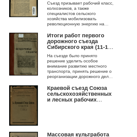
Краевого Съезда
Съезд призывает рабочий класс,
Советов Западной
колхозников, а также
Сибири по докладу тов.
специалистов сельского
Ялухина "О весенней
хозяйства мобилизовать
с.-х. кампании и
революционную энергию на
коллективизации"
дело преодоления трудностей
весенней сельскохозяйственной
Итоги работ первого
кампании.
дорожного съезда
Сибирского края (11-15
февраля 1929 года)
На съезде было принято
решение уделить особое
внимание развитию местного
транспорта, принять решение о
реорганизации дорожного дела,
привлечь к строительству дорог
общественность,
Краевой съезд Союза
заинтересованные орг...
сельскохозяйственных
и лесных рабочих
СССР, 1-й краевой
съезд Союза, 8-12
января 1926 года
Массовая культработа