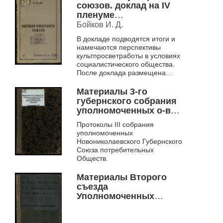
союзов. доклад на IV
пленуме
Сибкрайсофпрофа, 10
Бойков И. Д.
октября 1928 г.
В докладе подводятся итоги и
намечаются перспективы
культпросветработы в условиях
социалистического общества.
После доклада размещена
Резолюция IV-го пленума
СКСПС по возможности
Материалы 3-го
решения проблем, в не...
губернского собрания
уполномоченных о-в
потребителей
Протоколы III собрания
Новониколаевского
уполномоченных
губсоюза (28- го марта -
Новониколаевского Губернского
2-го апреля 1924 г.)
Союза потребительных
Обществ.
Материалы Второго
съезда
Уполномоченных
Сиботделения
Центросоюза в г.