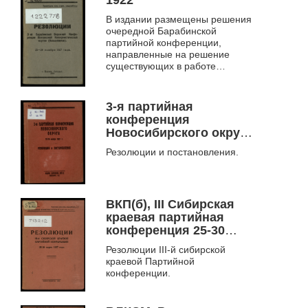
В издании размещены решения
очередной Барабинской
партийной конференции,
направленные на решение
существующих в работе
проблем и совершенствование
партийной работы.
3-я партийная
конференция
Новосибирского округа,
20-26 ноября 1927 г..
Резолюции и постановления.
Резолюции и
постановления
ВКП(б), III Сибирская
краевая партийная
конференция 25-30
марта 1927 года
Резолюции III-й сибирской
краевой Партийной
конференции.