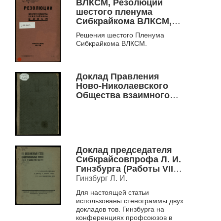
ВЛКСМ, Резолюции
шестого пленума
Сибкрайкома ВЛКСМ,
февраль месяц, 1930
Решения шестого Пленума
год
Сибкрайкома ВЛКСМ.
Доклад Правления
Ново-Николаевского
Общества взаимного
страхования
недвижимых имуществ
от огня Общему
Собранию г. членов-
страхователей о
Доклад председателя
деятельности и
Сибкрайсовпрофа Л. И.
операциях Общества с
Гинзбурга (Работы VII
20-го октября 1910 года
съезда)
Гинзбург Л. И.
(день открытия) по 1-е
января 1912 года
Для настоящей статьи
использованы стенограммы двух
докладов тов. Гинзбурга на
конференциях профсоюзов в