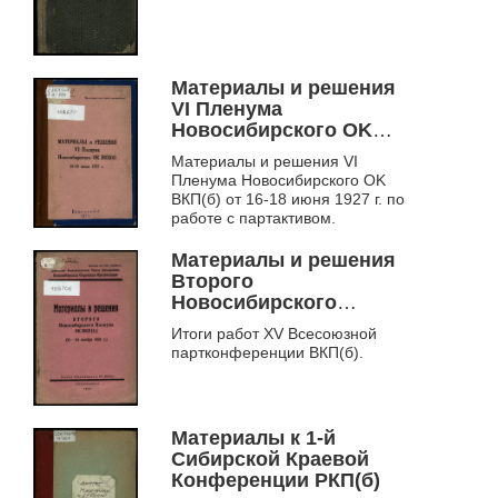
Новониколаевске, 6-10
мая 1923 г.
Материалы и решения
VI Пленума
Новосибирского OK
ВКП(б) от 16-18 июня
Материалы и решения VI
1927 г. по работе с
Пленума Новосибирского OK
партактивом
ВКП(б) от 16-18 июня 1927 г. по
работе с партактивом.
Материалы и решения
Второго
Новосибирского
пленума ОК ВКП(б) (21-
Итоги работ XV Всесоюзной
24 ноября 1926 г.)
партконференции ВКП(б).
Материалы к 1-й
Сибирской Краевой
Конференции РКП(б)