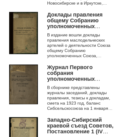
Новосибирске и в Иркутске,
отредактированные
докладчиком.
Доклады правления
общему Собранию
уполномоченных
Союза, 27-31 марта, 1-5
В издание вошли доклады
апреля 1918 г. ст. стиля
правления маслодельческих
о деятельности Союза
артелей о деятельности Союза
за 1917 г.
общему Собранию
уполномоченных Союза,
которое проходило 27-31 марта
и 1-5 апреля 1918 года.
Журнал Первого
собрания
уполномоченных
Сибирского областного
В сборнике представлены
союза
журналы заседаний, доклады
сельскохозяйственных
правления, тезисы к докладам,
кооперативных союзов
смета на 1923 год, баланс
"Сибсельскосоюза" 6-
Сибсельскосоюза на 1 января
10 мая 1923 года
1923 года.
Западно-Сибирский
краевой съезд Советов,
Постановление 1 (IV