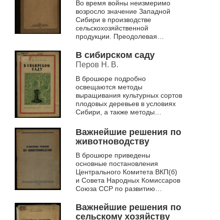
Во время войны неизмеримо
возросло значение Западной
Сибири в производстве
сельскохозяйственной
продукции. Преодолевая
трудности, крестьянство решает
вопросы своевременного
В сибирском саду
снабжения страны и фронта п...
Перов Н. В.
В брошюре подробно
освещаются методы
выращивания культурных сортов
плодовых деревьев в условиях
Сибири, а также методы
выведения новых сортов,
морозоустойчивых и
Важнейшие решения по
приспособленных к сибирскому
животноводству
климату
В брошюре приведены
основные постановления
Центрального Комитета ВКП(б)
и Совета Народных Комиссаров
Союза ССР по развитию
животноводства за 1939-1941
года
Важнейшие решения по
сельскому хозяйству