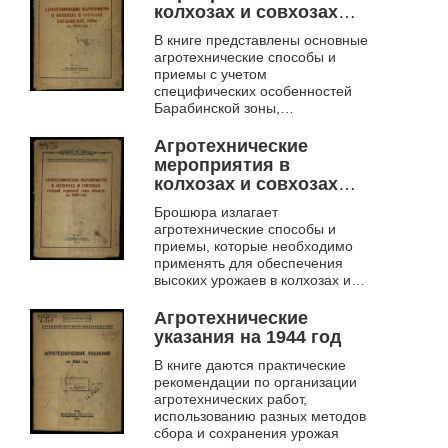
колхозах и совхозах
Барабинской зоны на
В книге представлены основные
1944 год
агротехнические способы и
приемы с учетом
специфических особенностей
Барабинской зоны,
направленные на обеспечение
производительности
Агротехнические
мероприятия в
колхозах и совхозах
степной зерновой зоны
Брошюра излагает
области на 1944 год
агротехнические способы и
приемы, которые необходимо
применять для обеспечения
высоких урожаев в колхозах и
совхозах степной зерновой зоны
Агротехнические
указания на 1944 год
В книге даются практические
рекомендации по организации
агротехнических работ,
использованию разных методов
сбора и сохранения урожая