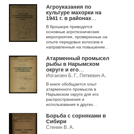
Агроуказания по
культуре махорки на
1941 г. в районах
Новосибирской
В брошюре приводятся
области
основные агротехнические
мероприятия, проверенные на
опыте передовых колхозов и
направленные на повышение
урожайности махорки
Атарменный промысел
рыбы в Нарымском
округе и его
рационализация
Иоганзен Б. Г., Петкевич А.
В книге обобщается опыт
атарменного промысла в
Нарымском округе для его
распространения и
использования в других
рыболовецких районах страны.
Атарма – самобытное
Борьба с сорняками в
нарымское орудие лова,
Сибири
обеспечивающее ...
Стенин В. А.