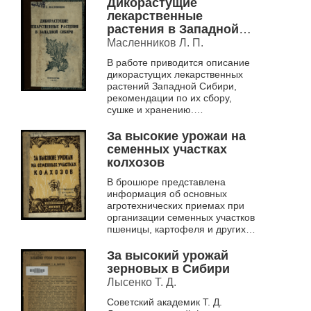
Дикорастущие
озимых культур
лекарственные
растения в Западной
Сибири
Масленников Л. П.
В работе приводится описание
дикорастущих лекарственных
растений Западной Сибири,
рекомендации по их сбору,
сушке и хранению.
Практическое пособие
предназначалось в помощь
За высокие урожаи на
всем, кто в годы...
семенных участках
колхозов
В брошюре представлена
информация об основных
агротехнических приемах при
организации семенных участков
пшеницы, картофеля и других
культур в колхозах Западной
Сибири
За высокий урожай
зерновых в Сибири
Лысенко Т. Д.
Советский академик Т. Д.