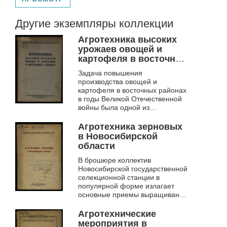
Другие экземпляры коллекции
Агротехника высоких
урожаев овощей и
картофеля в восточных
районах
Задача повышения
производства овощей и
картофеля в восточных районах
в годы Великой Отечественной
войны была одной из
важнейших для аграрного
сектора страны. В книге
Агротехника зерновых
излагаются агротехнические
в Новосибирской
основы ...
области
В брошюре коллектив
Новосибирской государственной
селекционной станции в
популярной форме излагает
основные приемы выращивания
зерновых культур в Сибири,
которые вытекают из опыта
Агротехнические
стахановцев сельског...
мероприятия в