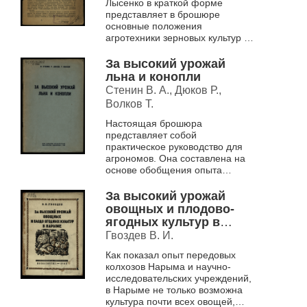
Лысенко в краткой форме
представляет в брошюре
основные положения
агротехники зерновых культур в
Сибири
За высокий урожай
льна и конопли
Стенин В. А., Дюков Р.,
Волков Т.
Настоящая брошюра
представляет собой
практическое руководство для
агрономов. Она составлена на
основе обобщения опыта
передовиков льноводства и
коноплеводства, а также
За высокий урожай
опытных данных Томской
овощных и плодово-
зональной...
ягодных культур в
Нарыме
Гвоздев В. И.
Как показал опыт передовых
колхозов Нарыма и научно-
исследовательских учреждений,
в Нарыме не только возможна
культура почти всех овощей,