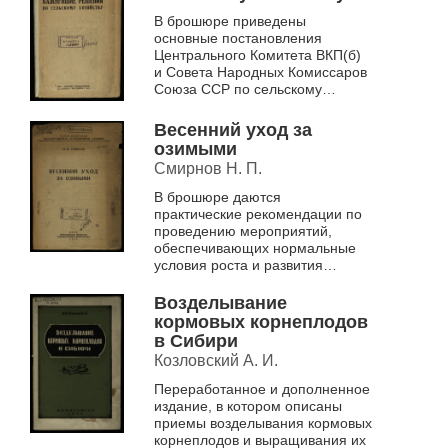
В брошюре приведены
основные постановления
Центрального Комитета ВКП(б)
и Совета Народных Комиссаров
Союза ССР по сельскому
хозяйству за 1939 и 1940 года
Весенний уход за
озимыми
Смирнов Н. П.
В брошюре даются
практические рекомендации по
проведению мероприятий,
обеспечивающих нормальные
условия роста и развития
озимых культур в весенний
период
Возделывание
кормовых корнеплодов
в Сибири
Козловский А. И.
Переработанное и дополненное
издание, в котором описаны
приемы возделывания кормовых
корнеплодов и выращивания их