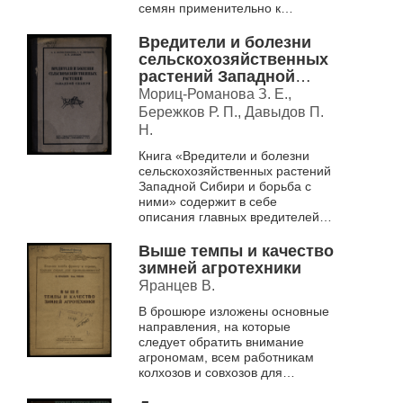
семян применительно к
условиям Сибири, принципы
организации труда при
Вредители и болезни
выращивании корн...
сельскохозяйственных
растений Западной
Сибири и борьба с
Мориц-Романова З. Е.,
ними
Бережков Р. П., Давыдов П.
Н.
Книга «Вредители и болезни
сельскохозяйственных растений
Западной Сибири и борьба с
ними» содержит в себе
описания главных вредителей и
болезней сельскохозяйственных
культур в Западной Сибири, а
Выше темпы и качество
так ж...
зимней агротехники
Яранцев В.
В брошюре изложены основные
направления, на которые
следует обратить внимание
агрономам, всем работникам
колхозов и совхозов для
успешного сохранения и
получения высоких урожаев