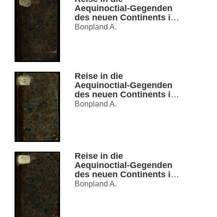
Aequinoctial-Gegenden
des neuen Continents in
den Jahren 1799, 1800,
Bonpland A.
1801, 1802, 1803 und
1804. Th. 1
Reise in die
Aequinoctial-Gegenden
des neuen Continents in
den Jahren 1799, 1800,
Bonpland A.
1801, 1802, 1803 und
1804. Th. 2
Reise in die
Aequinoctial-Gegenden
des neuen Continents in
den Jahren 1799, 1800,
Bonpland A.
1801, 1802, 1803 und
1804. Th. 3