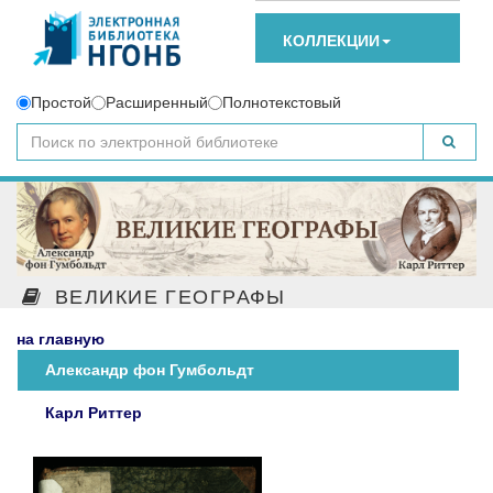
КОЛЛЕКЦИИ
Простой
Расширенный
Полнотекстовый
ВЕЛИКИЕ ГЕОГРАФЫ
на главную
Александр фон Гумбольдт
Карл Риттер