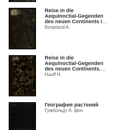
Reise in die
Aequinoctial-Gegenden
des neuen Continents in
den Jahren 1799, 1800,
Bonpland A.
1801, 1802, 1803 und
1804. Th. 4
Reise in die
Aequinoctial-Gegenden
des neuen Continents.
Bd. 1
Hauff H.
География растений
Гумбольдт А. фон