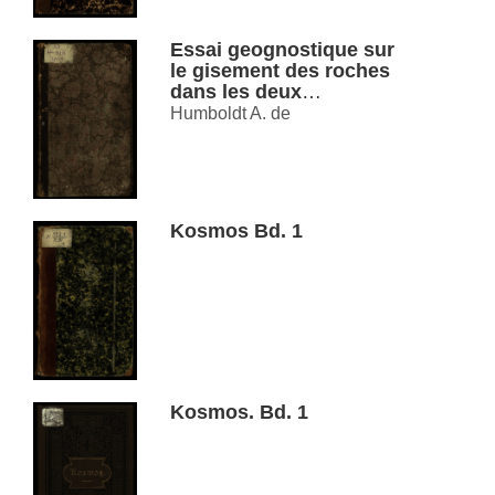
Essai geognostique sur
le gisement des roches
dans les deux
hemispheres
Humboldt A. de
Kosmos Bd. 1
Kosmos. Bd. 1