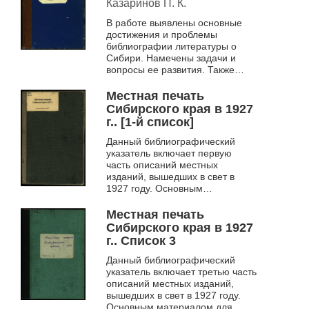
библиографии.
Казаринов П. К.
Архивное дело в
В работе выявлены основные
Сибири
достижения и проблемы
библиографии литературы о
Сибири. Намечены задачи и
вопросы ее развития. Также
приводится текст выступления
В. Д. Вегмана, не вошедший в
Местная печать
первый том тру...
Сибирского края в 1927
г.. [1-й список]
Данный библиографический
указатель включает первую
часть описаний местных
изданий, вышедших в свет в
1927 году. Основным
материалом для данного
указателя послужили данные
Местная печать
Сибирской Книжной Палаты,
Сибирского края в 1927
дир...
г.. Список 3
Данный библиографический
указатель включает третью часть
описаний местных изданий,
вышедших в свет в 1927 году.
Основным материалом для