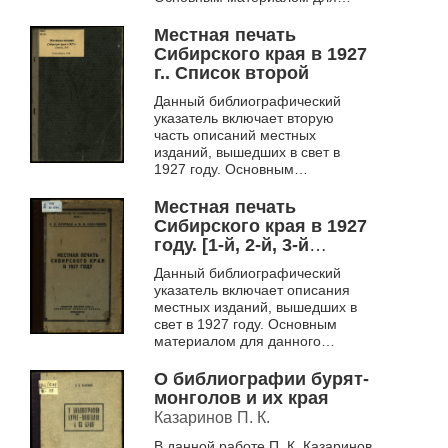
данного указателя послужили
данные Сибирской Книжной
Местная печать
Палаты, дир...
Сибирского края в 1927
г.. Список второй
Данный библиографический
указатель включает вторую
часть описаний местных
изданий, вышедших в свет в
1927 году. Основным
материалом для данного
указателя послужили данные
Местная печать
Сибирской Книжной Палаты,
Сибирского края в 1927
дир...
году. [1-й, 2-й, 3-й
список]
Данный библиографический
указатель включает описания
местных изданий, вышедших в
свет в 1927 году. Основным
материалом для данного
указателя послужили данные
Сибирской Книжной Палаты,
О библиографии бурят-
директором котор...
монголов и их края
Казаринов П. К.
В данной работе П. К. Казаринов