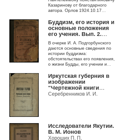
Казаринову от благодарного
автора. Орлов 1924.10.17
Москва"
Буддизм, его история и
основные положения
его учения. Вып. 2.
Основные положения
В очерке И. А. Подгорбунского
учения буддизма
даются основные сведения по
истории буддизма:
обстоятельствах его появления,
о жизни Будды, его учении и
учениках, истории буддийской
общины и буддийского учения в
Иркутская губерния в
Индии,...
изображении
"Чертежной книги
Сибири" Семена
Серебренников И. И.
Ремезова
Исследователи Якутии.
В. М. Ионов
Хороших П. П.