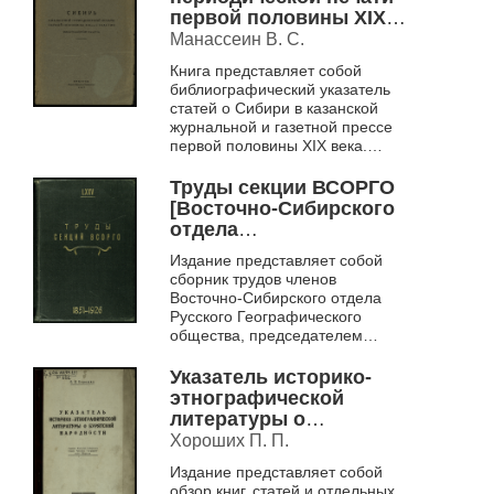
первой половины XIX-
го столетия
Манассеин В. С.
Книга представляет собой
библиографический указатель
статей о Сибири в казанской
журнальной и газетной прессе
первой половины XIX века.
Данный указатель включает
статьи, не вошедшие в ранее
Труды секции ВСОРГО
вышедшую «...
[Восточно-Сибирского
отдела
государственного
Издание представляет собой
русского
сборник трудов членов
географического
Восточно-Сибирского отдела
общества]
Русского Географического
общества, председателем
которого П.К. Казаринов был с
1922 по 1927 годы. Экземпляр с
Указатель историко-
инв. № 2011-04...
этнографической
литературы о
бурятской народности
Хороших П. П.
Издание представляет собой
обзор книг, статей и отдельных