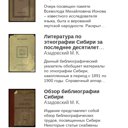
Очерк посвящен памяти
Всеволода Михайловича Ионова
– известного исследователя
языка, быта и верований
якутской народности. Раскрыты
основные этапы его жизненного
пути и развития научной мысли.
Литература по
В книге...
этнографии Сибири за
последнее десятилетие
XIX века
Азадовский М. К.
Данный библиографический
указатель обобщает материалы
по этнографии Сибири,
накопленные в период с 1891 по
1900 годы. Справочный аппарат
издания включает пять
указателей: собственных имен,
Обзор библиографии
племенной, ...
Сибири
Азадовский М. К.
Издание представляет собой
обзор библиографических
трудов, посвященных Сибири.
Некоторые статьи снабжены