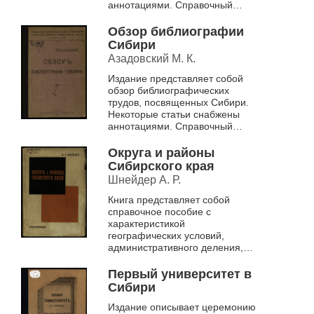
аннотациями. Справочный
аппарат включает алфавитный
указатель, указатель
Обзор библиографии
периодических изданий ...
Сибири
Азадовский М. К.
Издание представляет собой
обзор библиографических
трудов, посвященных Сибири.
Некоторые статьи снабжены
аннотациями. Справочный
аппарат включает алфавитный
указатель, указатель
Округа и районы
периодических изданий ...
Сибирского края
Шнейдер А. Р.
Книга представляет собой
справочное пособие с
характеристикой
географических условий,
административного деления,
национального состава и
демографических данных
Первый университет в
Сибирского края, а также
Сибири
описанием округ...
Издание описывает церемонию