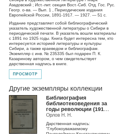
Азадовский ; Ист.-лит. секция Вост.-Сиб. Отд. Гос. Рус.
Геогр. о-ва. — Вып. 1 , Периодические издания
Европейской России, 1891-1917. — 1927. — 51 с.
Издание представляет собой библиографический
указатель художественной литературы о Сибири в
периодической печати. В указатель вошли материалы
с 1891 по 1925 годы. Книга будет интересна тем, кто
интересуется историей литературы и культуры
Сибири, а также краеведом и библиографам.
Экземпляр с инв. № 235335 был подарен П. К.
Казаринову автором, о чем свидетельствует
дарственная надпись в книге.
ПРОСМОТР
Другие экземпляры коллекции
Библиография
библиотековедения за
годы революции (1917-
1924)
Орлов Н. Н.
Дарственная надпись:
"Глубокоуважаемому
Пантелеймону Константиновичу