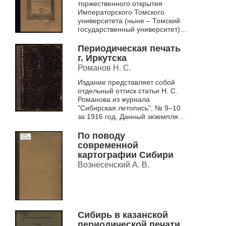
торжественного открытия
Императорского Томского
университета (ныне – Томский
государственный университет),
состоявшуюся 22 июля 1888
года. Также приводятся
Периодическая печать
биографи...
г. Иркутска
Романов Н. С.
Издание представляет собой
отдельный оттиск статьи Н. С.
Романова из журнала
"Сибирская летопись", № 9–10
за 1916 год. Данный экземпляр,
по всей видимости, был передан
П. К. Казаринову во вр...
По поводу
современной
картографии Сибири
Вознесенский А. В.
Сибирь в казанской
периодической печати