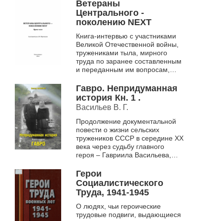
Ветераны
Центрального -
поколению NEXT
Книга-интервью с участниками
Великой Отечественной войны,
тружениками тыла, мирного
труда по заранее составленным
и переданным им вопросам,
каждый из них озвучил свое
мнение о сегодняшней жизни и,
Гавро. Непридуманная
гла...
история Кн. 1 .
Васильев В. Г.
Продолжение документальной
повести о жизни сельских
тружеников СССР в середине ХХ
века через судьбу главного
героя – Гавриила Васильева,
шаг за шагом преодолевающего
давление жизненных
Герои
обстоятельств, ...
Социалистического
Труда, 1941-1945
О людях, чьи героические
трудовые подвиги, выдающиеся