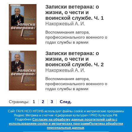
Новосибирской области
Записки ветерана: о
жизни, о чести и
воинской службе. Ч. 1
Накоржевый А. И.
Воспоминания автора,
профессионального военного о
годах службы в армии
Записки ветерана: о
жизни, о чести и
воинской службе. Ч. 2
Накоржевый А. И.
Воспоминания автора,
профессионального военного о
годах службы в армии
Страницы:
1
2
3
След.
Сайт ГАУК НСО НГОНБ использует файлы cookie и метрические программы
Яндекс.Метрика и счетчик «Цифровая культура» / PRO.Культура.РФ.
О библиотеке
Коллекции
Цифровая жизнь
Подробнее:
Согласие на обработку данных посетителей сайта с
Документы в оцифровке
Статистика
Контакты
использованием cookie и метрических программ
Политика обработки
Партнёры
персональных данных
.