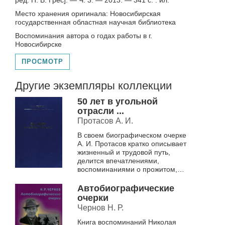
ред. П. В. Грес]. — Ч. 3. — 2013. — 341 с. : ил.
Место хранения оригинала: Новосибирская
государственная областная научная библиотека
Воспоминания автора о годах работы в г.
Новосибирске
ПРОСМОТР
Другие экземпляры коллекции
50 лет в угольной
отрасли ...
Протасов А. И.
В своем биографическом очерке
А. И. Протасов кратко описывает
жизненный и трудовой путь,
делится впечатлениями,
воспоминаниями о прожитом,
содеянном и мыслями о
прошедшем и будущем
Автобиографические
очерки
Чернов Н. Р.
Книга воспоминаний Николая