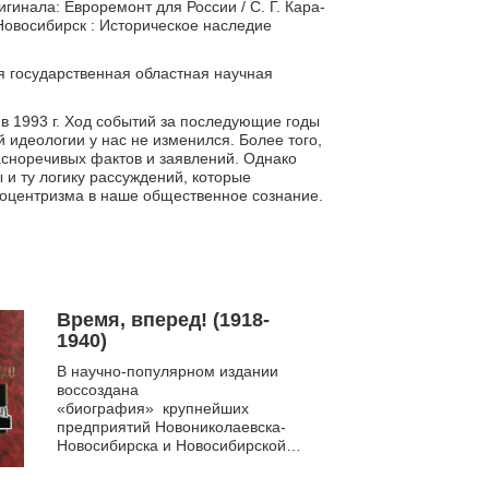
гинала: Евроремонт для России / С. Г. Кара-
 Новосибирск : Историческое наследие
я государственная областная научная
в 1993 г. Ход событий за последующие годы
 идеологии у нас не изменился. Более того,
асноречивых фактов и заявлений. Однако
 и ту логику рассуждений, которые
оцентризма в наше общественное сознание.
Время, вперед! (1918-
1940)
В научно-популярном издании
воссоздана
«биография» крупнейших
предприятий Новониколаевска-
Новосибирска и Новосибирской
области. Авторы при работе над
очерками стремились сохранить