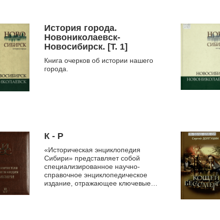
История города.
Новониколаевск-
Новосибирск. [Т. 1]
Книга очерков об истории нашего
города.
К - Р
«Историческая энциклопедия
Сибири» представляет собой
специализированное научно-
справочное энциклопедическое
издание, отражающее ключевые
аспекты развития Сибири с
древнейших времен до
современности.
...