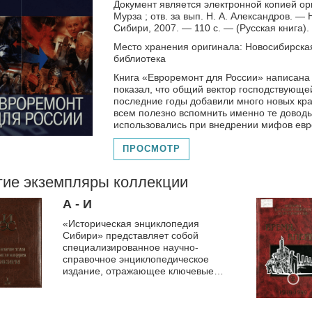
Документ является электронной копией ори
Мурза ; отв. за вып. Н. А. Александров. —
Сибири, 2007. — 110 с. — (Русская книга).
Место хранения оригинала: Новосибирска
библиотека
Книга «Евроремонт для России» написана 
показал, что общий вектор господствующей
последние годы добавили много новых кр
всем полезно вспомнить именно те доводы
использовались при внедрении мифов евр
ПРОСМОТР
гие экземпляры коллекции
А - И
«Историческая энциклопедия
Сибири» представляет собой
специализированное научно-
справочное энциклопедическое
издание, отражающее ключевые
аспекты развития Сибири с
древнейших времен до
современности.