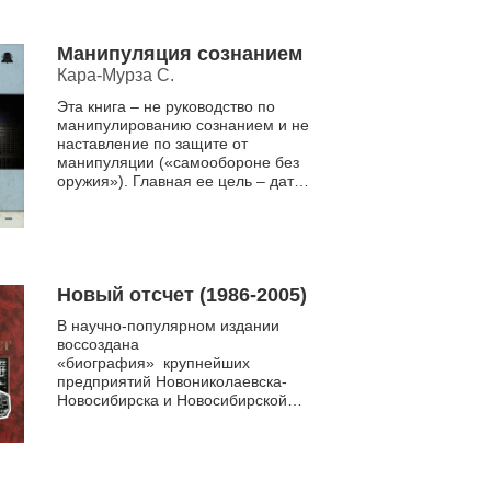
Манипуляция сознанием
Кара-Мурза С.
Эта книга – не руководство по
манипулированию сознанием и не
наставление по защите от
манипуляции («самообороне без
оружия»). Главная ее цель – дать
материал для того, чтобы каждый
мог задумат...
Новый отсчет (1986-2005)
В научно-популярном издании
воссоздана
«биография» крупнейших
предприятий Новониколаевска-
Новосибирска и Новосибирской
области. Авторы при работе над
очерками стремились сохранить
объективное...