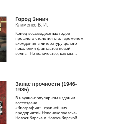
объективное...
Город Зниич
Клименко В. И.
Конец восьмидесятых годов
прошлого столетия стал временем
вхождения в литературу целого
поколения фантастов новой
волны. Но количество, как мы
знаем, не всегда переходит в
качество. Из огромного поток...
Запас прочности (1946-
1985)
В научно-популярном издании
воссоздана
«биография» крупнейших
предприятий Новониколаевска-
Новосибирска и Новосибирской
области. Авторы при работе над
очерками стремились сохранить