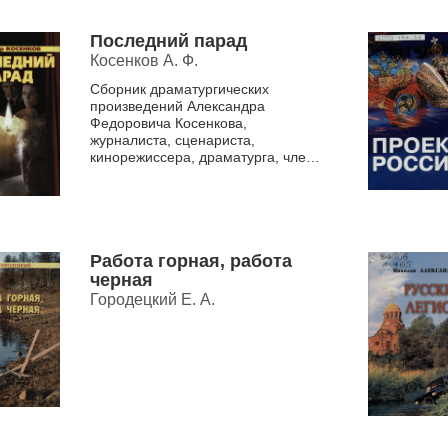
Последний парад
Косенков А. Ф.
Сборник драматургических
произведений Александра
Федоровича Косенкова,
журналиста, сценариста,
кинорежиссера, драматурга, члена
Союза писателей, журналистов,
театральных деятелей России.
Работа горная, работа
черная
Городецкий Е. А.