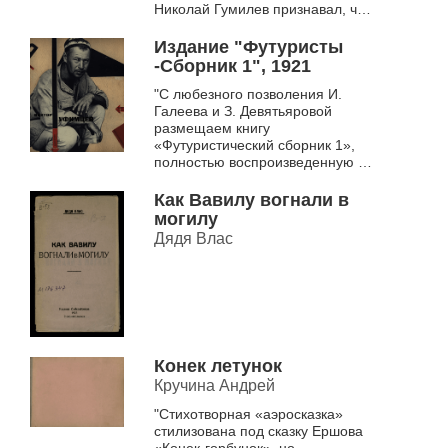
Николай Гумилев признавал, что
«у Алексеева есть иногда и
сила…» (См.: Степано...
Издание "Футуристы
-Сборник 1", 1921
"С любезного позволения И.
Галеева и З. Девятьяровой
размещаем книгу
«Футуристический сборник 1»,
полностью воспроизведенную в
альбоме «Виктор Уфимцев.
Архив» (Галеев И., Девятьярова
Как Вавилу вогнали в
З. Викто...
могилу
Дядя Влас
Конек летунок
Кручина Андрей
"Стихотворная «аэросказка»
стилизована под сказку Ершова