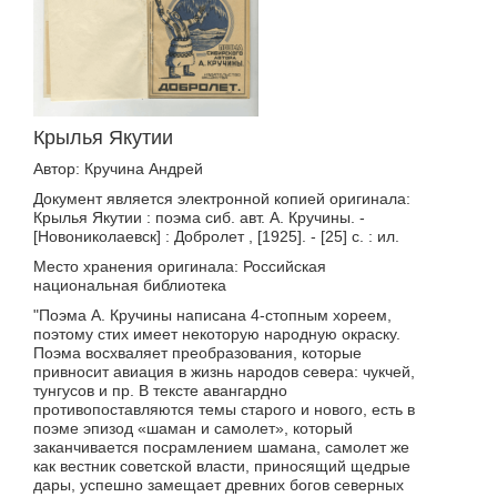
Крылья Якутии
Автор: Кручина Андрей
Документ является электронной копией оригинала:
Крылья Якутии : поэма сиб. авт. А. Кручины. -
[Новониколаевск] : Добролет , [1925]. - [25] с. : ил.
Место хранения оригинала: Российская
национальная библиотека
"Поэма А. Кручины написана 4-стопным хореем,
поэтому стих имеет некоторую народную окраску.
Поэма восхваляет преобразования, которые
привносит авиация в жизнь народов севера: чукчей,
тунгусов и пр. В тексте авангардно
противопоставляются темы старого и нового, есть в
поэме эпизод «шаман и самолет», который
заканчивается посрамлением шамана, самолет же
как вестник советской власти, приносящий щедрые
дары, успешно замещает древних богов северных