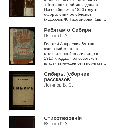
«Покорение тайги» издана в
Новосибирске в 1933 году, в
оформлении ее обложки
(художник Ф. Тихомирова) были
использованы приемы монтажа:
фотография вереницы
Ребятам о Сибири
тракторов с...
Вяткин Г. А.
Георгий Андреевич Вяткин,
занявший место в
отечественной поэзии еще в
1910-х годах, при советской
власти вынужден был искупать
свое участие в колчаковской
прессе в годы гражданской
Сибирь. [сборник
войны. Детская лите...
рассказов]
Логинов В. С.
Стихотворенiя
Вяткин Г. А.