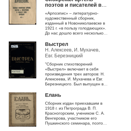
поэтов и писателей в
пользу голодающих
«Арпоэпис» – литературно-
художественный сборник,
изданный в Новониколаевске в
1921 г. «в пользу голодающих».
До нас дошло всего несколько
экземпляров книги, электронную
копию одного из них,
Выстрел
хранящегос...
Н. Алексеев, И. Мухачев,
Евг. Березницкий
"Сборник стихотворений
«Выстрел» включает в себя
произведения трех авторов: Н.
Алексеева, И. Мухачева и Евг.
Березницкого. Был выпущен в
Новосибирске в 1931 году под
эгидой журнала «Охотник и
Елань
рыб...
Сборник издан приехавшим в
1918 г. из Петрограда В. П.
Красногорским, учеником С. А.
Венгерова, участником его
Пушкинского семинара, поэтом,
именовавшим себя