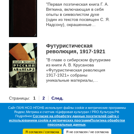
"Первая поэтическая книга Г. А.
Вяткина, включающая в себя
опыты в символистом духе
(один из текстов посвящен С. Я.
Надсону), окрашенные
тревожными
предреволюционными
настроениями (к ...
Футуристическая
революция, 1917-1921
"В главе о сибирском футуризме
из книги А. В. Крусанова
«Футуристическая революция
1917-1921» собраны
уникальные материалы,
позволяющие представить
картину литературной жизни
Сибири конца 1910-х-...
Страницы:
1
2
След.
Сайт ГАУК НСО НГОНБ использует файлы cookie и метрические программы
Яндекс.Метрика и счетчик «Цифровая культура» / PRO.Культура.РФ.
О библиотеке
Коллекции
Цифровая жизнь
Подробнее:
Согласие на обработку данных посетителей сайта с
Документы в оцифровке
Статистика
Контакты
использованием cookie и метрических программ
Политика обработки
Партнёры
персональных данных
.
Я согласен / согласна
Я не согласен / не согласна
© 2016-2026 НГОНБ