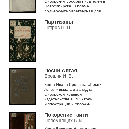
Сибирским союзом писателей в
Новосибирске. В поэме
подчеркнута характерная для
искусства авангарда 1920-1930-
х гг. установка на факт: в
Партизаны
качестве преди...
Петров П. П.
Песни Алтая
Ерошин И. Е.
Книга Ивана Ерошина «Песни
Алтая» вышла в Западно-
Сибирском краевом
издательстве в 1935 году.
Иллюстрации и обложки
оформлены в технике гравюры
на линолеуме художником К.Я.
Покорение тайги
Барановым. В книгу вошли из...
Непомнящих В. И.
Книга Василия Непомнящих