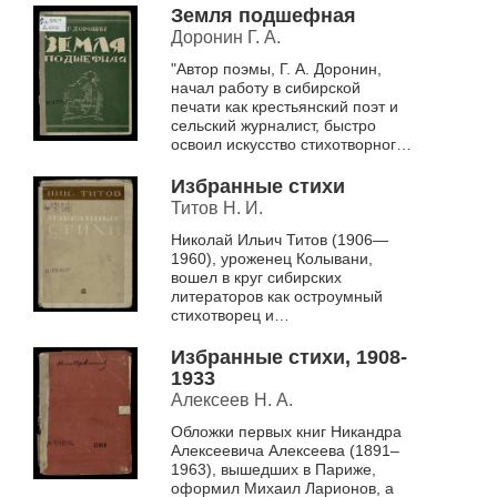
«пушкинистом-футуристом».
Земля подшефная
Книга имеет небо...
Доронин Г. А.
"Автор поэмы, Г. А. Доронин,
начал работу в сибирской
печати как крестьянский поэт и
сельский журналист, быстро
освоил искусство стихотворного
лозунга. Его стихи-лозунги из
серии «Похождения боев...
Избранные стихи
Титов Н. И.
Николай Ильич Титов (1906—
1960), уроженец Колывани,
вошел в круг сибирских
литераторов как остроумный
стихотворец и
профессиональный жокей.
«Избранные стихи»
Избранные стихи, 1908-
пропагандируют советское
1933
строитель...
Алексеев Н. А.
Обложки первых книг Никандра
Алексеевича Алексеева (1891–
1963), вышедших в Париже,
оформил Михаил Ларионов, а