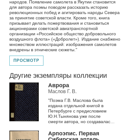
народов. Появление самолета в Якутии становится
для автора поэмы поводом рассказать историю
революционных побед и агитировать народы Севера
за принятие советской власти. Кроме того, книга
призывает делать пожертвования и становиться
акционерами советской авиатранспортной
организации «Российское общество добровольного
воздушного флота» («Добролет»). Издание снабжено
множеством иллюстраций: изображения самолетов
внедрены в этнические сюжеты."
ПРОСМОТР
Другие экземпляры коллекции
Аврора
Маслов Г. В.
"Поэма Г.В. Маслова была
издана отдельной книгой в
Петербурге с предисловием
Ю.Н.Тынянова уже после
смерти автора, но создавалась в
Сибири, в 1919 году (первая
публикация — «Заря», 1919, №
Арпоэпис. Первая
11...
Сибирская артель