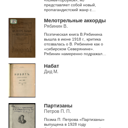
«Конек-горбунок», но
представляет собой новый,
пропагандистский жанр с
новаторской авиатематикой. У
Кручины Иван-дурак из села
Мелотрельные аккорды
Большой Изъ...
Рябинин В.
Поэтическая книга В.Рябинина
вышла в июне 1918 г., критика
отозвалась о В. Рябинине как о
«сибирском Северянине».
Рябинин намеренно подражал
Северянину и одновременно
пародировал северянинский
Набат
стиль &...
Дид М.
Партизаны
Петров П. П.
Поэма П. Петрова «Партизаны»
выпущена в 1928 году