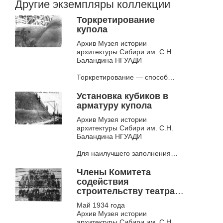
Другие экземпляры коллекции
Торкретирование
купола
Архив Музея истории
архитектуры Сибири им. С.Н.
Баландина НГУАДИ
Торкретирование — способ
нанесения строительного
раствора под давлением,
Установка кубиков в
который позволяет достичь
арматуру купола
большей прочности и
морозостойкости...
Архив Музея истории
архитектуры Сибири им. С.Н.
Баландина НГУАДИ
Для наилучшего заполнения
бетоном фермы были обшиты
по обрешетке гладко
Члены Комитета
выструганной рейкой, а сверху
содействия
это деревянное покрытие было
строительству театра,
смазано...
руководство стройки,
Май 1934 года
технический персонал и
Архив Музея истории
рабочие после
архитектуры Сибири им. С.Н.