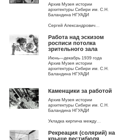
Архив Музея истории
архитектуры Сибири им. С.Н.
Баландина НГУАДИ
Сергей Александрович
Полыгалин (1899–1937) —
инженер-строитель, выпускник
Работа над эскизом
Сибстрина, в Новосибирске
росписи потолка
участвовал в строительстве...
зрительного зала
Июнь—декабрь 1939 года
Архив Музея истории
архитектуры Сибири им. С.Н.
Баландина НГУАДИ
Первоначально
запланированные интерьеры
Каменщики за работой
театра также пришлось
Архив Музея истории
существенное пересматривать
архитектуры Сибири им. С.Н.
— в них были добавлены...
Баландина НГУАДИ
Укладка кирпича между
железобетонными колоннами
каркаса вестибюля.
Рекреация (солярий) на
крыше вестибюля