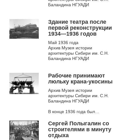
опускания ферм купола
Баландина НГУАДИ
Осенью 1933 бетонирование
купола было завершено, бетон
Здание театра после
укрыли от промерзания
первой реконструкции
опилками и кошмой. Стройка
1934—1936 годов
замерла до весны...
Май 1936 года
Архив Музея истории
архитектуры Сибири им. С.Н.
Баландина НГУАДИ
Изменившаяся архитектурная и
общекультурная парадигма в
Рабочие принимают
СССР заставила полностью
люльку крана-укосины
пересмотреть изначальный
проект Дома науки...
Архив Музея истории
архитектуры Сибири им. С.Н.
Баландина НГУАДИ
В конце 1936 года был
определён срок открытия театра
— 1 сентября 1937 года. Однако
Сергей Полыгалин со
это была невыполнимая задача
строителями в минуту
— в первую очередь, из-за...
отдыха