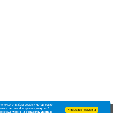
спользует файлы cookie и метрические
ка и счетчик «Цифровая культура» /
Я согласен / согласна
обнее:
Согласие на обработку данных