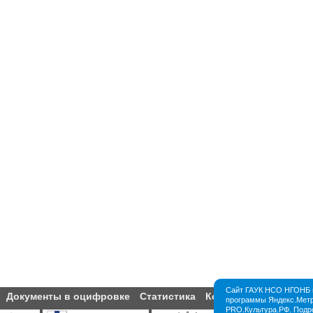
Сайт ГАУК НСО НГОНБ и
Документы в оцифровке
Статистика
Контакты
Партнёры
программы Яндекс.Метри
PRO.Культура.РФ. Подр