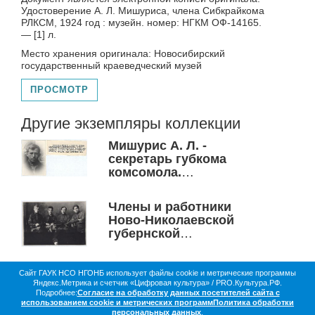
Удостоверение А. Л. Мишуриса, члена Сибкрайкома
РЛКСМ, 1924 год : музейн. номер: НГКМ ОФ-14165.
— [1] л.
Место хранения оригинала: Новосибирский
государственный краеведческий музей
ПРОСМОТР
Другие экземпляры коллекции
Мишурис А. Л. -
секретарь губкома
комсомола.
Новониколаевск, 1921
год
Члены и работники
Ново-Николаевской
губернской
организации РКСМ
(Мишурис А. Л.,
Матушкин С. Д., Панин
Сайт ГАУК НСО НГОНБ использует файлы cookie и метрические программы
Яндекс.Метрика и счетчик «Цифровая культура» / PRO.Культура.РФ.
О библиотеке
Коллекции
Цифровая жизнь
Д. П., Добрычев Г. Г.)
Подробнее:
Согласие на обработку данных посетителей сайта с
Документы в оцифровке
Статистика
Контакты
использованием cookie и метрических программ
Политика обработки
Партнёры
персональных данных
.