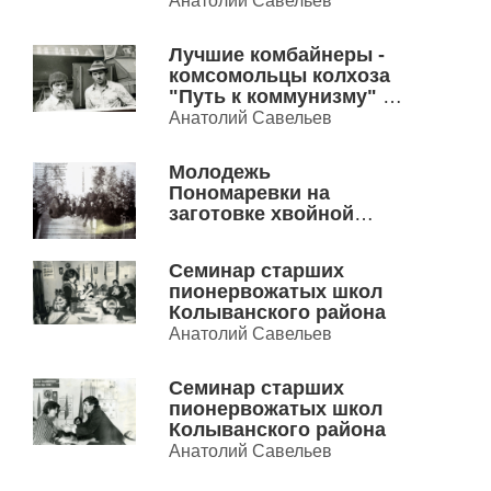
Анатолий Савельев
Лучшие комбайнеры -
комсомольцы колхоза
"Путь к коммунизму" Н.
Мисюренко и Л.
Анатолий Савельев
Парамонов
Молодежь
Пономаревки на
заготовке хвойной
лапки для
общественного
Семинар старших
животноводства
пионервожатых школ
Колыванского района
Анатолий Савельев
Семинар старших
пионервожатых школ
Колыванского района
Анатолий Савельев