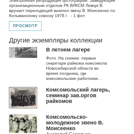
Электронная репродукция фотографии: Заведующий
организационным отделом РК ВЛКСМ Левчук В.
вручает переходящий вымпел звену В. Моисеенко по
Колыванскому совхозу 1978 г . - 1 фот.
ПРОСМОТР
Другие экземпляры коллекции
В летнем лагере
Фото. На снимке: первые
секретари райкома комсомола
Новосибирской области во
время полдника, где
комсомольские работники
слушали лекции, проводили
диспуты, спортивные
Комсомольский лагерь,
соревнования и пр. (конец 195...
семинар зав.оргов
райкомов
Комсомольско-
молодежное звено В.
Моисеенко