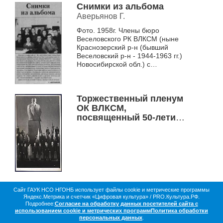
Снимки из альбома
Аверьянов Г.
Фото. 1958г. Члены бюро
Веселовского РК ВЛКСМ (ныне
Краснозерский р-н (бывший
Веселовский р-н - 1944-1963 гг.)
Новосибирской обл.) с
инструктором Новосиб. обкома
ВЛКСМ В. Тихоновым
Торжественный пленум
ОК ВЛКСМ,
посвященный 50-летию
комсомола. Почетный
караул комсомольцев у
памятника В. И. Ленину,
г. Новосибирск, 1968 г.
Сайт ГАУК НСО НГОНБ использует файлы cookie и метрические программы
Яндекс.Метрика и счетчик «Цифровая культура» / PRO.Культура.РФ.
О библиотеке
Коллекции
Цифровая жизнь
Подробнее:
Согласие на обработку данных посетителей сайта с
Документы в оцифровке
Статистика
Контакты
использованием cookie и метрических программ
Политика обработки
Партнёры
персональных данных
.