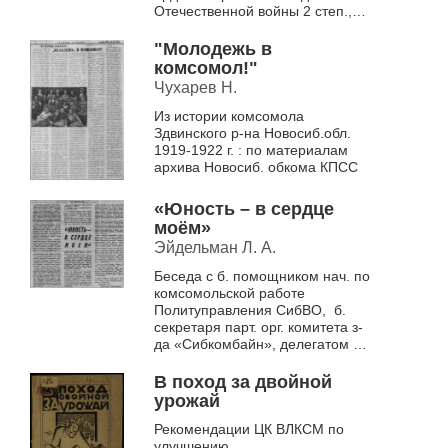
Отечественной войны 2 степ.,
почетном пионере шк.№66 г.
Новосибирска
"Молодежь в
комсомол!"
Чухарев Н.
Из истории комсомола
Здвинского р-на Новосиб.обл.
1919-1922 г. : по материалам
архива Новосиб. обкома КПСС
«Юность – в сердце
моём»
Эйдельман Л. А.
Беседа с б. помощником нач. по
комсомольской работе
Политуправления СибВО, б.
секретаря парт. орг. комитета з-
да «Сибкомбайн», делегатом VI
съезда РКСМ о комсомольцах и
работе
В поход за двойной
урожай
Рекомендации ЦК ВЛКСМ по
улучшению