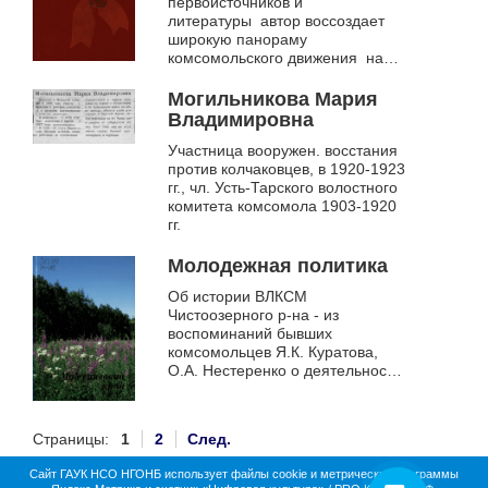
первоисточников и
1925 гг.
литературы автор воссоздает
широкую панораму
комсомольского движения на
территории Сибири в 1920-1925
гг.
Могильникова Мария
Владимировна
Участница вооружен. восстания
против колчаковцев, в 1920-1923
гг., чл. Усть-Тарского волостного
комитета комсомола 1903-1920
гг.
Молодежная политика
Об истории ВЛКСМ
Чистоозерного р-на - из
воспоминаний бывших
комсомольцев Я.К. Куратова,
О.А. Нестеренко о деятельности
молодежной организации ее
целях направлениях в 1920-
1930-е годы
Страницы:
1
2
След.
Сайт ГАУК НСО НГОНБ использует файлы cookie и метрические программы