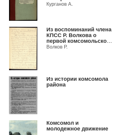
Курганов А.
Из воспоминаний члена
КПСС Р. Волкова о
первой комсомольской
ячейке в г.
Волков Р.
Новониколаевске
Из истории комсомола
района
Комсомол и
молодежное движение