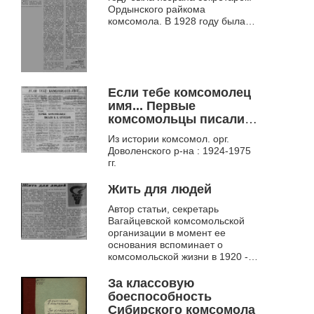
Ордынского райкома
комсомола. В 1928 году была
делегатом восьмого съезда
комсомола от Запсибкрая и
лично встречалась ...
Если тебе комсомолец
имя... Первые
комсомольцы писали
Н.К. Крупской
Из истории комсомол. орг.
Доволенского р-на : 1924-1975
гг.
Жить для людей
Автор статьи, секретарь
Вагайцевской комсомольской
организации в момент ее
основания вспоминает о
комсомольской жизни в 1920 -
1930-е годы
За классовую
боеспособность
Сибирского комсомола