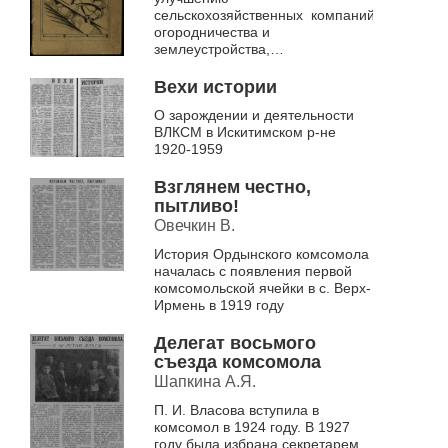
сельскохозяйственных компаний, ведению
огородничества и
землеустройства,
животноводства.
Рассматриваются вопросы
Вехи истории
пропаганды массово...
О зарождении и деятельности
ВЛКСМ в Искитимском р-не
1920-1959
Взглянем честно,
пытливо!
Овечкин В.
История Ордынского комсомола
началась с появления первой
комсомольской ячейки в с. Верх-
Ирмень в 1919 году
Делегат восьмого
съезда комсомола
Шапкина А.Я.
П. И. Власова вступила в
комсомол в 1924 году. В 1927
году была избрана секретарем