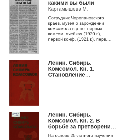
какими вы были
Картамышева М.
Сотрудник Черепановского
краев. музея о зарождении
комсомола в р-не: первых
комсом. ячейках (1920 г.),
первой конф. (1921 г.), перв.
секретарях, работе по
ликвидации неграмотности (...
Ленин. Сибирь.
Комсомол. Кн. 1.
Становление
комсомола в Сибири,
1917-1920 гг.
Ленин. Сибирь.
Комсомол. Кн. 2. В
борьбе за претворение
в жизнь заветов
На основе 25-летнего изучения
великого вождя, 1920-