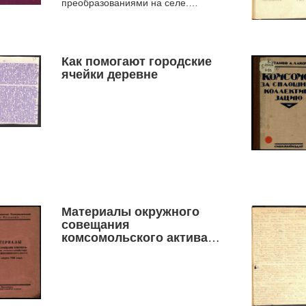
преобразованиями на селе.
Рассматривается
роль комсомольско-молодежной
печати Западной ...
Как помогают городские
ячейки деревне
Материалы окружного
совещания
комсомольского актива
сельско-хозяйственных
коммун Новосибирского
округа (6-7-го августа
1928 года)