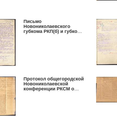
Письмо
Новониколаевского
губкома РКП(б) и губкома
РКСМ всем укомам и
райкомам РКП и РКСМ о
совместной
антирелигиозной работе,
30 мая 1924 г.
Протокол общегородской
Новониколаевской
конференции РКСМ о
работе III Всероссийского
съезда РКСМ (октябрь
1920 г.)