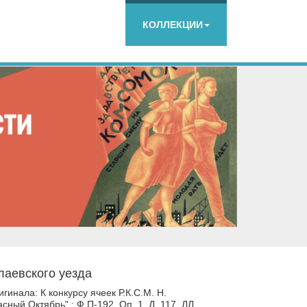
КОЛЛЕКЦИИ
олаевского уезда
инала: К конкурсу ячеек Р.К.С.М. Н.
ный Октябрь" : Ф.П-192. Оп. 1. Д. 117. ЛЛ.