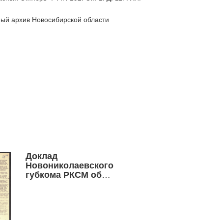
ный архив Новосибирской области
Доклад
Новониколаевского
губкома РКСМ об
организации отрядов
юных пионеров в
губернии, сентябрь 1923
г.