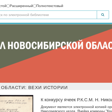
стой
Расширенный
Полнотекстовый
ОБЛАСТИ: ВЕХИ ИСТОРИИ
К конкурсу ячеек Р.К.С.М. Н. Ник
Документ является электронной копией ориг
Николаевского уезда. Ячейка коммуны "Крас