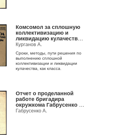
Комсомол за сплошную
коллективизацию и
ликвидацию кулачества,
как класса
Курганов А.
Сроки, методы, пути решения по
выполнению сплошной
коллективизации и ликвидации
кулачества, как класса.
Отчет о проделанной
работе бригадира
окружкома Габрусенко А.
с 27/I-28/II 1929 г.
Габрусенко А.