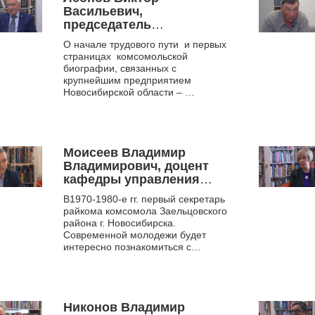
Васильевич,
председатель
Новосибирского
О начале трудового пути и первых
областного совета
страницах комсомольской
ветеранов, в 1976-1983 гг.
биографии, связанных с
– первый секретарь
крупнейшим предприятием
Кировского райкома
Новосибирской области –
ВЛКСМ г. Новосибирска.
Новосибирским оловокомбинатом.
В ролике представлены...
Моисеев Владимир
Владимирович, доцент
кафедры управления
персоналом Сибирского
В1970-1980-е гг. первый секретарь
института управления -
райкома комсомола Заельцовского
филиала РАНХиГС, к. ист.
района г. Новосибирска.
наук
Современной молодежи будет
интересно познакомиться с
деятельностью комсомольцев 70-
80-х годов прошлого...
Никонов Владимир