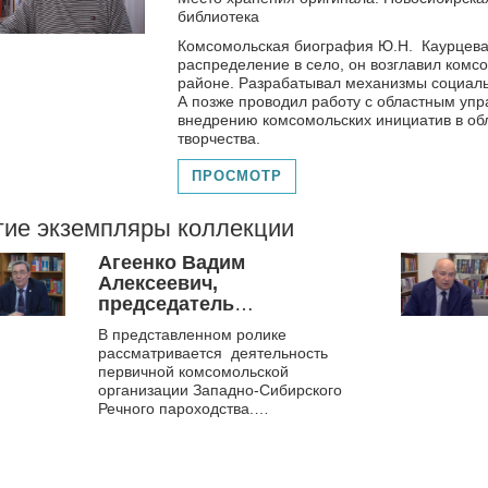
библиотека
Комсомольская биография Ю.Н. Каурцева
распределение в село, он возглавил комс
районе. Разрабатывал механизмы социаль
А позже проводил работу с областным уп
внедрению комсомольских инициатив в обл
творчества.
ПРОСМОТР
гие экземпляры коллекции
Агеенко Вадим
Алексеевич,
председатель
новосибирского
В представленном ролике
областного совета
рассматривается деятельность
ветеранов комсомола,
первичной комсомольской
депутат
организации Западно-Сибирского
Законодательного
Речного пароходства.
собрания Новосибирской
области, в 1982-1984 гг. –
секретарь Комитета