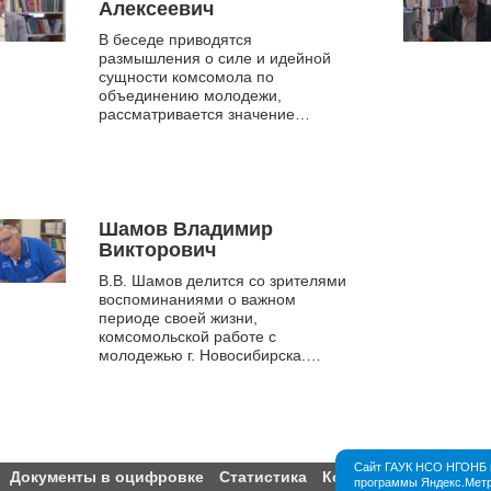
Алексеевич
В беседе приводятся
размышления о силе и идейной
сущности комсомола по
объединению молодежи,
рассматривается значение
комсомола как управленческой
школы для молодых людей. В. А.
Никонов делится воспом...
Шамов Владимир
Викторович
В.В. Шамов делится со зрителями
воспоминаниями о важном
периоде своей жизни,
комсомольской работе с
молодежью г. Новосибирска.
Рассказывает о различных формах
комсомольской работы : военно –
спортивных...
Сайт ГАУК НСО НГОНБ и
Документы в оцифровке
Статистика
Контакты
Партнёры
программы Яндекс.Метри