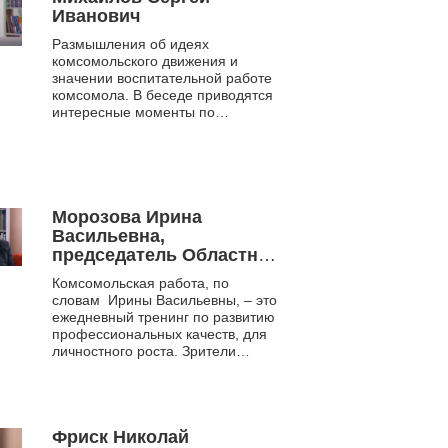
Иванович
Размышления об идеях
комсомольского движения и
значении воспитательной работе
комсомола. В беседе приводятся
интересные моменты по
организации молодежи на
строительство Белозерского
нефтеперерабатываю...
Морозова Ирина
Васильевна,
председатель Областной
общественной
Комсомольская работа, по
организации "Форпост".
словам Ирины Васильевны, – это
В 1980-е – третий
ежедневный тренинг по развитию
секретарь Октябрьского
профессиональных качеств, для
райкома комсомола г.
личностного роста. Зрители
Новосибирска.
познакомятся с примерами из
комсомольской пра...
Фриск Николай