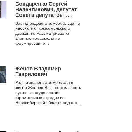
Бондаренко Сергей
Валентинович, депутат
Совета депутатов г.
Новосибирска по
Взгляд рядового комсомольца на
Центральному району г.
идеологию комсомольского
Новосибирска, в 1970 гг.
движения. Рассматривается
– комсомолец.
влияние комсомола на
формирование
общественных молодежных
инициатив.
Женов Владимир
Гаврилович
Роль и значение комсомола в
жизни Женова В.Г., деятельность
путинных студенческих
строительных отрядов из
Новосибирской области под его
руководством, на Сахалине.