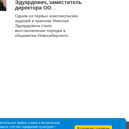
Эдуардович, заместитель
директора ОО
«СибВена», в 1982-1987
Одним из первых комсомольских
гг. работал в городском
заданий в практике Николая
комитете комсомола
Эдуардовича стало
Новосибирска,
восстановление порядка в
инструктор отдела
общежитии Новосибирского
пропаганды и агитации.
института инженеров водного
транспорта, в котором он учился.
Оперативный комсомольский...
спользует файлы cookie и метрические
ка и счетчик «Цифровая культура» /
Я согласен / согласна