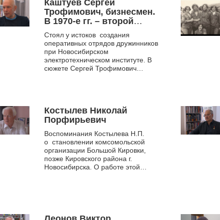
Каштуев Сергей
ВЛКСМ.
Трофимович, бизнесмен.
В 1970-е гг. – второй
секретарь Ленинского РК
Стоял у истоков создания
ВЛКСМ, первый
оперативных отрядов дружинников
секретарь Ленинского РК
при Новосибирском
ВЛКСМ.
электротехническом институте. В
сюжете Сергей Трофимович
рассказал об основных
направлениях деятельности
оперативн...
Костылев Николай
Порфирьевич
Воспоминания Костылева Н.П.
о становлении комсомольской
организации Большой Кировки,
позже Кировского района г.
Новосибирска. О работе этой
организации с молодежью в
далекие 70-е годы. Прее...
Леонов Виктор