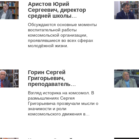
комсомола ПО «Западно -
Аристов Юрий
Сибирское Речное
Сергеевич, директор
пароходство».
средней школы
«Диалог», в 1980-е гг. –
Обсуждаются основные моменты
секретарь райкома
воспитательной работы
ВЛКСМ Октябрьского
комсомольской организации,
района г. Новосибирска,
проявлявшиеся во всех сферах
новосибирского обкома
молодёжной жизни.
ВЛКСМ.
Горин Сергей
Григорьевич,
преподаватель
Сибирского
Взгляд историка на комсомол. В
университета
размышлениях Сергея
потребительской
Григорьевича прозвучали мысли о
кооперации, в 1975-1979
значимости и роли
гг. – руководитель
комсомольского движения в
лекторской группы
политической и экономической
жизни страны. Уделяется
отдела пропаганды и
внимание становлению...
культмассовой работы
Новосибирского обкома