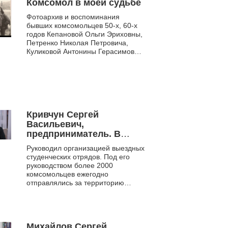
Комсомол в моей судьбе
Фотоархив и воспоминания
бывших комсомольцев 50-х, 60-х
годов Кепановой Ольги Эриховны,
Петренко Николая Петровича,
Куликовой Антонины Герасимовны
жителей села Водино о работе в
комитете комсомола, ст...
Кривчун Сергей
Васильевич,
предприниматель. В
1981-1985 гг. –
Руководил организацией выездных
заместитель командира
студенческих отрядов. Под его
новосибирского
руководством более 2000
областного штаба
комсомольцев ежегодно
студенческих отрядов
отправлялись за территорию
обкома ВЛКСМ.
Новосибирской области: Сахалин,
Камчатку, Чукотку БАМ, Амурскую
о...
Михайлов Сергей