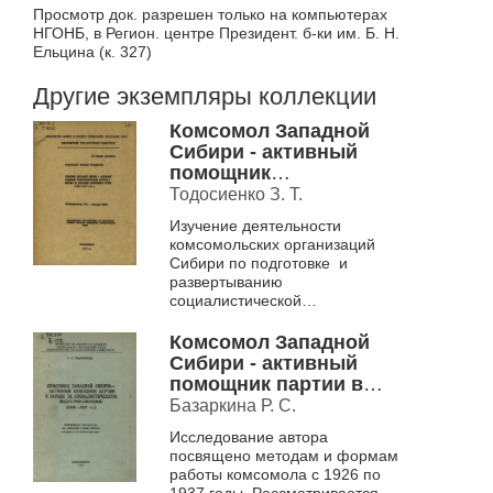
Просмотр док. разрешен только на компьютерах
НГОНБ, в Регион. центре Президент. б-ки им. Б. Н.
Ельцина (к. 327)
Другие экземпляры коллекции
Комсомол Западной
Сибири - активный
помощник
Коммунистической
Тодосиенко З. Т.
партии в борьбе за
Изучение деятельности
создание колхозного
комсомольских организаций
строя (1927-1937 гг.)
Сибири по подготовке и
развертыванию
социалистической
реконструкции сельского
хозяйства
Комсомол Западной
Сибири - активный
помощник партии в
борьбе за
Базаркина Р. С.
социалистическую
Исследование автора
индустриализацию
посвящено методам и формам
(1926-1937 гг.)
работы комсомола с 1926 по