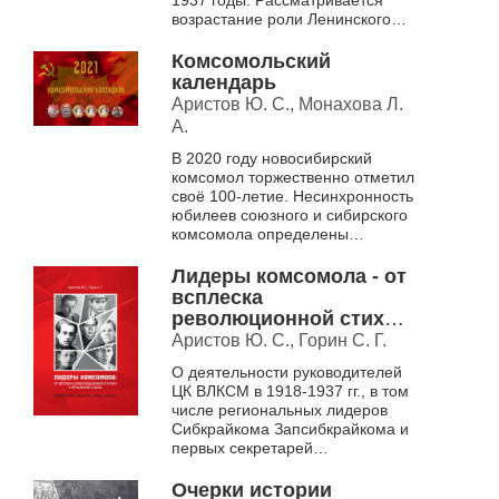
1937 годы. Рассматривается
возрастание роли Ленинского
комсомола в
период завершения социалис...
Комсомольский
календарь
Аристов Ю. С., Монахова Л.
А.
В 2020 году новосибирский
комсомол торжественно отметил
своё 100-летие. Несинхронность
юбилеев союзного и сибирского
комсомола определены
событиями гражданской войны:
когда в октябре 1918 г. в Москве
Лидеры комсомола - от
...
всплеска
революционной стихии
к крушению союза
Аристов Ю. С., Горин С. Г.
О деятельности руководителей
ЦК ВЛКСМ в 1918-1937 гг., в том
числе региональных лидеров
Сибкрайкома Запсибкрайкома и
первых секретарей
Новосибирского областного
комитета комсомола 1937-1991
Очерки истории