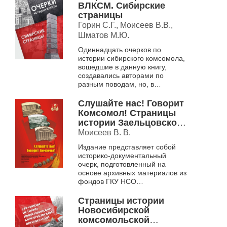
гг. Книга ...
ВЛКСМ. Сибирские
страницы
Горин С.Г., Моисеев В.В.,
Шматов М.Ю.
Одиннадцать очерков по
истории сибирского комсомола,
вошедшие в данную книгу,
создавались авторами по
разным поводам, но, в
основном, в ходе подготовки к
празднованию 100-летия
Слушайте нас! Говорит
ВЛКСМ, которое было мас...
Комсомол! Страницы
истории Заельцовской
комсомольской
Моисеев В. В.
организации: 1940-1991
Издание представляет собой
гг. .
историко-документальный
очерк, подготовленный на
основе архивных материалов из
фондов ГКУ НСО
«Государственный архив
Новосибирской области»,
Страницы истории
сборника документов
Новосибирской
«Оборонная п...
комсомольской