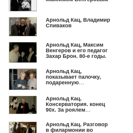
Арнольд Кац, Владимир
Спиваков
Арнольд Кац, Максим
Венгеров и его педагог
Захар Брон. 80-е годы.
Арнольд Кац,
показывает палочку,
подаренную
коллективом к 30-летию
оркестра С. Кручинину
Арнольд Кац.
(альт) хранителю музея
Консерватория. конец
филармонии.
90х. За роялем
Екатерина Мисюра.
Арнольд Кац. Разговор
в филармонии во