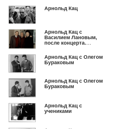
Арнольд Кац
Арнольд Кац с
Василием Лановым,
после концерта.
Программа: Прокофьев
С. "Иван Гроздный".
Арнольд Кац с Олегом
Слева направо:
Бураковым
Лановой В. (Чтец),
Арнольд Михайлович и
Владимир Огнев (бас).
Арнольд Кац с Олегом
07.05.01997 г.Дом
Бураковым
политпросвещения.
Арнольд Кац с
учениками