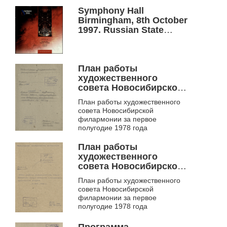
Symphony Hall
Birmingham, 8th October
1997. Russian State
Symphony Orchestra,
Arnold Katz, conductor.
programme
План работы
художественного
совета Новосибирской
филармонии на первую
План работы художественного
половину 1975 года. Ф.
совета Новосибирской
953
филармонии за первое
полугодие 1978 года
План работы
художественного
совета Новосибирской
филармонии на первую
План работы художественного
половину 1978 года. Ф.
совета Новосибирской
953
филармонии за первое
полугодие 1978 года