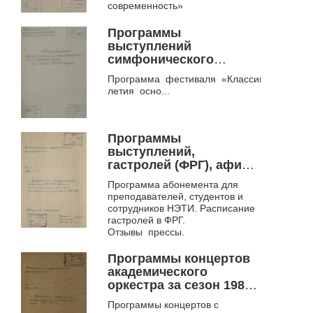
современность»
Программы
выступлений
симфонического
оркестра за 2002-2006
Программа фестиваля «Классика и совре
годы. Ф. 953
летия осно...
Программы
выступлений,
гастролей (ФРГ), афиша
симфонического
Программа абонемента для
оркестра филармонии
преподавателей, студентов и
за сезон 1988-89 г.. Ф.
сотрудников НЭТИ. Расписание
953
гастролей в ФРГ.
Отзывы прессы.
Программы концертов
академического
оркестра за сезон 1981-
1982 гг.. Ф. 953
Программы концертов с