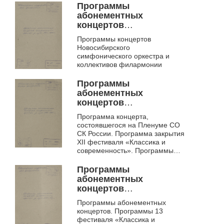
Программы
абонементных
концертов
симфонического
Программы концертов
оркестра за сезон 1993-
Новосибирского
1994 гг.. Ф. 953
симфонического оркестра и
коллективов филармонии
Программы
абонементных
концертов
симфонического
Программа концерта,
оркестра за сезон 1994-
состоявшегося на Пленуме СО
1995 гг.. Ф. 953
СК России. Программа закрытия
ХII фестиваля «Классика и
современность». Программы
абонементных концертов.
Программы
абонементных
концертов
симфонического
Программы абонементных
оркестра за сезон 1995-
концертов. Программы 13
1996 гг.. Ф. 953
фестиваля «Классика и