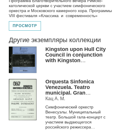
Программа Благотворительного вечера Римско-
католической церкви с участием симфонического
оркестра и Московского камерного хора. Программы
VIII фестиваля «Классика и современность»
ПРОСМОТР
Другие экземпляры коллекции
Kingston upon Hull City
Council in conjunction
with Kingston
Communications present
The Russian State
Symphony Orchestra,
Orquesta Sinfonica
6th October 1997.
Venezuela. Teatro
programme
municipal. Gran
concierto de gala con el
Кац А. М.
eminente Director ruso:
Симфонический оркестр
Arnold Katz ..., Viernes,
Венесуэлы. Муниципальный
12 de mayo de 1972.
театр. Большой гала-концерт с
programma
участием выдающегося
российского режиссера
Арнольда Каца..., 12 мая 1972