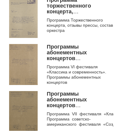
Программа
торжественного
концерта,
посвященного
Программа Торжественного
присвоению
концерта, отзывы прессы, состав
симфоническому
оркестра
оркестру
Новосибирской
филармонии звания
Программы
Академический (22
абонементных
апреля 1982 г.).
концертов
Переписка по основной
симфонического
Программа VI фестиваля
деятельности за 1982 г..
оркестра за сезон 1989-
«Классика и современность».
Ф. 953
1990 гг.. Ф. 953
Программы абонементных
концертов
Программы
абонементных
концертов
симфонического
Программа VII фестиваля «Классика и со
оркестра за сезон 1990-
Программа советско-
1991 гг.. Ф. 953
американского фестиваля «Создаем &nb...