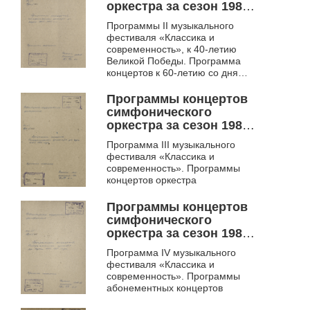
оркестра за сезон 1984-
1985 гг.. Ф. 953
Программы II музыкального
фестиваля «Классика и
современность», к 40-летию
Великой Победы. Программа
концертов к 60-летию со дня
рождения и 35-летию
творческой деятельности
Программы концертов
Арнольда Каца
симфонического
оркестра за сезон 1985-
1986 гг.. Ф. 953
Программа III музыкального
фестиваля «Классика и
современность». Программы
концертов оркестра
Программы концертов
симфонического
оркестра за сезон 1986-
1987 годы. Ф. 953
Программа IV музыкального
фестиваля «Классика и
современность». Программы
абонементных концертов