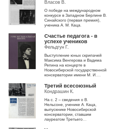
Власов В.
О победе на международном
конкурсе в Западном Берлине В.
Синайского (первая премия),
ученика А. М. Каца.
Счастье педагога - в
успехе учеников
Фельдгун Г.
Выступление юных скрипачей
Максима Венгерова и Вадима
Репина на концерте в
Новосибирской государственной
консерватории имени М. И.
Глинки.
Третий всесоюзный
Кондрашин К.
На с. 2 – сведения о В.
Нельсоне, ученике А. Каца,
выпускнике Новосибирской
консерватории, ставшим
лауреатом Третьего
Всесоюзного конкурса
дирижеров.