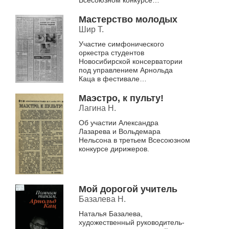
Всесоюзном конкурсе
дирижеров в Москве.
Мастерство молодых
Шир Т.
Участие симфонического
оркестра студентов
Новосибирской консерватории
под управлением Арнольда
Каца в фестивале
"Новосибирская осень".
Маэстро, к пульту!
Лагина Н.
Об участии Александра
Лазарева и Вольдемара
Нельсона в третьем Всесоюзном
конкурсе дирижеров.
Мой дорогой учитель
Базалева Н.
Наталья Базалева,
художественный руководитель-