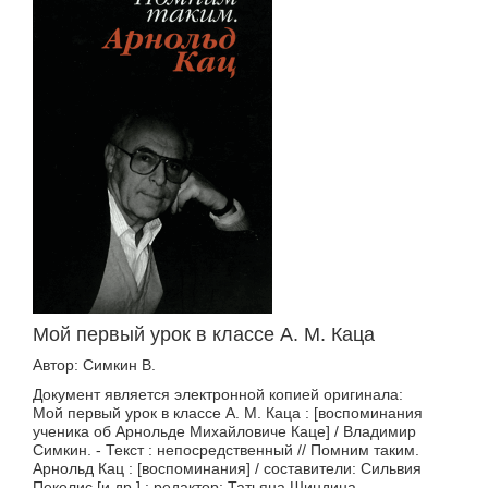
Мой первый урок в классе А. М. Каца
Автор: Симкин В.
Документ является электронной копией оригинала:
Мой первый урок в классе А. М. Каца : [воспоминания
ученика об Арнольде Михайловиче Каце] / Владимир
Симкин. - Текст : непосредственный // Помним таким.
Арнольд Кац : [воспоминания] / составители: Сильвия
Пекелис [и др.] ; редактор: Татьяна Шиндина. -