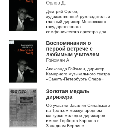
Орлов Д.
Дмитрий Орлов,
художественный руководитель и
главный дирижер Московского
государственного
симфонического оркестра для
детей и юношества,
заслуженный артист РФ.
Воспоминания о
первой встрече с
любимым учителем
Гойхман А.
Александр Гойхман, дирижер
Камерного музыкального театра
«Санктъ-Петербургъ Опера»
Золотая медаль
дирижера
Об участии Василия Синайского
на Третьем международном
конкурсе молодых дирижеров
имени Герберта Карояна в
Западном Берлине.