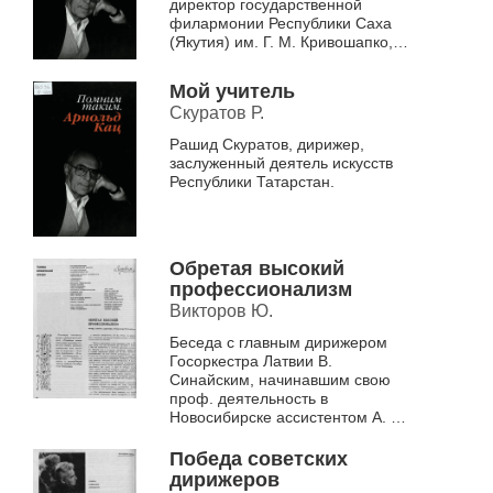
директор государственной
филармонии Республики Саха
(Якутия) им. Г. М. Кривошапко,
дирижер симфонического
оркестра филармонии
Мой учитель
«Symphonica ARTica»,...
Скуратов Р.
Рашид Скуратов, дирижер,
заслуженный деятель искусств
Республики Татарстан.
Обретая высокий
профессионализм
Викторов Ю.
Беседа с главным дирижером
Госоркестра Латвии В.
Синайским, начинавшим свою
проф. деятельность в
Новосибирске ассистентом А. М.
Каца.
Победа советских
дирижеров