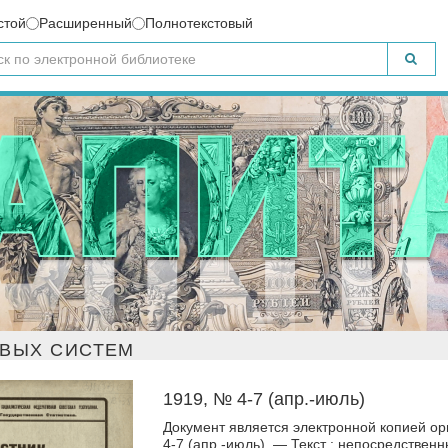
стой
Расширенный
Полнотекстовый
ОВЫХ СИСТЕМ
1919, № 4-7 (апр.-июль)
Документ является электронной копией ор
4-7 (апр.-июль). — Текст : непосредственн