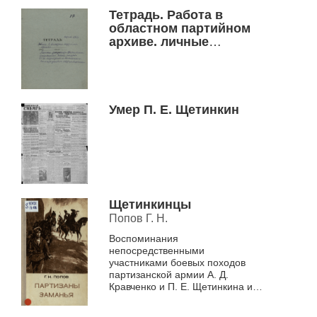
Тетрадь. Работа в
областном партийном
архиве. личные
документы Щетинкина,
оставшиеся после
смерти в его портфеле
и высланные
полпредством СССР из
Умер П. Е. Щетинкин
Монголии.
Щетинкинцы
Попов Г. Н.
Воспоминания
непосредственными
участниками боевых походов
партизанской армии А. Д.
Кравченко и П. Е. Щетинкина и
Г.Н. Попова.