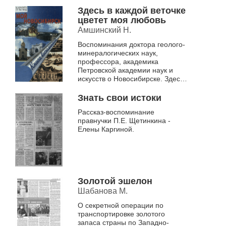
Ефимовича Щетинкина.
Здесь в каждой веточке
цветет моя любовь
Амшинский Н.
Воспоминания доктора геолого-
минералогических наук,
профессора, академика
Петровской академии наук и
искусств о Новосибирске. Здесь
же автор вспоминает событие
1927 года, которое произвело на
Знать свои истоки
него сил...
Рассказ-воспоминание
правнучки П.Е. Щетинкина -
Елены Каргиной.
Золотой эшелон
Шабанова М.
О секретной операции по
транспортировке золотого
запаса страны по Западно-