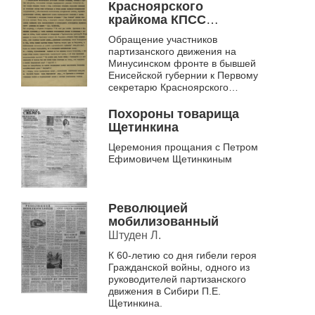
Красноярского
крайкома КПСС
товарищу Кокареву А.
Обращение участников
А.
партизанского движения на
Минусинском фронте в бывшей
Енисейской губернии к Первому
секретарю Красноярского
крайкома КПСС.
Похороны товарища
Щетинкина
Церемония прощания с Петром
Ефимовичем Щетинкиным
Революцией
мобилизованный
Штуден Л.
К 60-летию со дня гибели героя
Гражданской войны, одного из
руководителей партизанского
движения в Сибири П.Е.
Щетинкина.