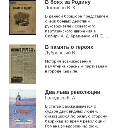
В боях за Родину
Логвинов В. К.
В данной брошюре представлен
очерк боевых действий
руководителей советского
партизанского движения в
Сибири А. Д. Кравченко и П. Е.
Щетинкина во время
Гражданской войны,
В память о героях
рассказывается об их участии
Дубровский В.
в...
История возникновения
памятника красным партизанам
в городе Кызыле.
Два льва революции
Голодяев К. А.
В статье рассказывается о
судьбе двух видных людей,
оказавшихся по разную сторону
баррикад во время революции:
Романа (Фёдоровича) фон
Унгерна-Штернберга и Петра