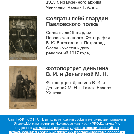
1919 г. Из музейного архива
Чанкиных. Чанкин Г. А. в
верхнем ряду третий слева.
Чанкин Григорий Акимович
Солдаты лейб-гвардии
(1889–1946&...
Павловского полка
Солдаты лейб-гвардии
Павловского полка. Фотография
В. Ю.Янковского. г. Петроград.
Слева - участник двух
революций 1917 года,
бердчанин Рубцов Алексей
Иванович (умер в Бердске от
Фотопортрет Деньгина
туберкулеза 28 мая...
В. И. и Деньгиной М. Н.
Фотопортрет Деньгина В. И. и
Деньгиной М. Н. г. Томск. Начало
XX века
Сайт ГАУК НСО НГОНБ использует файлы cookie и метрические программы
Яндекс.Метрика и счетчик «Цифровая культура» / PRO.Культура.РФ.
О библиотеке
Коллекции
Цифровая жизнь
Подробнее:
Согласие на обработку данных посетителей сайта с
Документы в оцифровке
Статистика
Контакты
использованием cookie и метрических программ
Политика обработки