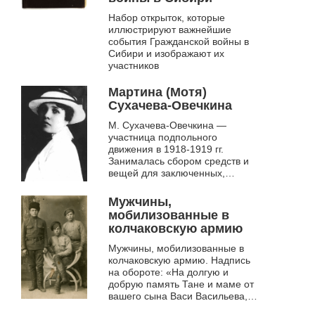
Набор открыток, которые
иллюстрируют важнейшие
события Гражданской войны в
Сибири и изображают их
участников
Мартина (Мотя)
Сухачева-Овечкина
М. Сухачева-Овечкина —
участница подпольного
движения в 1918-1919 гг.
Занималась сбором средств и
вещей для заключенных,
изготовлением документов,
работала в подпольной
Мужчины,
типографии, где печатали
мобилизованные в
листов...
колчаковскую армию
Мужчины, мобилизованные в
колчаковскую армию. Надпись
на обороте: «На долгую и
добрую память Тане и маме от
вашего сына Васи Васильева,
4.11. 1919 г.» Фото из музейного