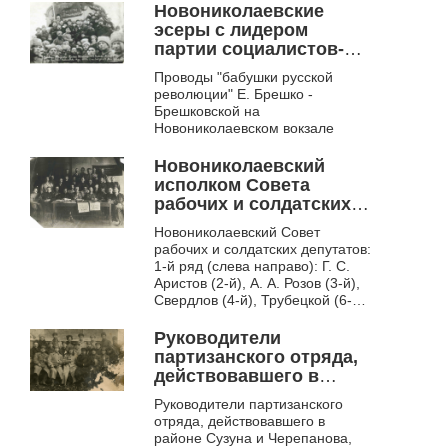
архива Васильева А.В., на фото
Новониколаевские
...
эсеры с лидером
партии социалистов-
революционеров Е. К.
Проводы "бабушки русской
Брешко-Брешковской
революции" Е. Брешко -
Брешковской на
Новониколаевском вокзале
Новониколаевский
исполком Совета
рабочих и солдатских
депутатов
Новониколаевский Совет
рабочих и солдатских депутатов:
1-й ряд (слева направо): Г. С.
Аристов (2-й), А. А. Розов (3-й),
Свердлов (4-й), Трубецкой (6-й),
Фабрика...
Руководители
партизанского отряда,
действовавшего в
районе Сузуна и
Руководители партизанского
Черепанова
отряда, действовавшего в
районе Сузуна и Черепанова,