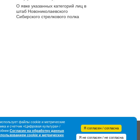
Временного
О явке указанных категорий лиц в
Правительства N 2, 30
штаб Новониколаевского
мая 1918 года, г.
Сибирского стрелкового полка
Новониколаевск.
"Приказываю всем
офицерам, военным
чиновникам и
добровольцам..."
спользует файлы cookie и метрические
ка и счетчик «Цифровая культура» /
Я согласен / согласна
обнее:
Согласие на обработку данных
использованием cookie и метрических
Я не согласен / не согласна