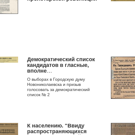
Демократический список
кандидатов в гласные,
вполне
удовлетворяющий ст. ст.
О выборах в Городскую думу
22 и 25 закона о выборах,
Новониколаевска и призыв
допущенный и
голосовать за демократический
объявленный во
список № 2
всеобщее сведение
К населению. "Ввиду
распространяющихся