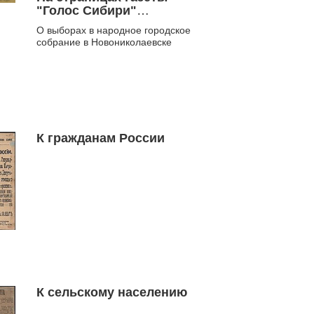
"Голос Сибири"
производится
О выборах в народное городское
систематическая травля
собрание в Новониколаевске
нашего Союза
домовладельцев...
К гражданам России
К сельскому населению