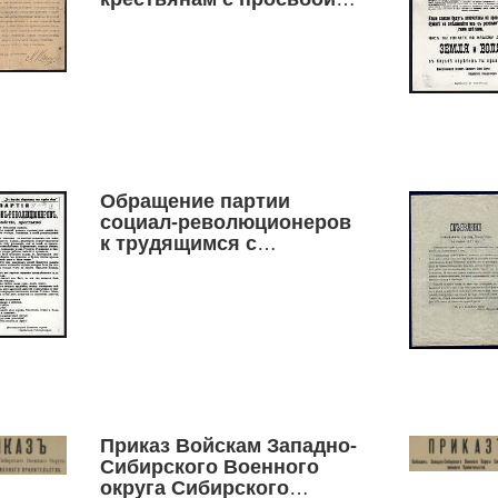
помогать
революционным войскам
Обращение партии
социал-революционеров
к трудящимся с
призывом организовать
Комитеты Защиты
Революции
Приказ Войскам Западно-
Сибирского Военного
округа Сибирского