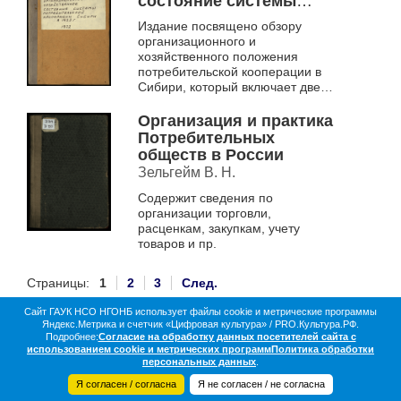
состояние системы
потребительской
Издание посвящено обзору
кооперации Сибири в
организационного и
1922 г.
хозяйственного положения
потребительской кооперации в
Сибири, который включает две
части – о кооперативах 1-й и 2-й
степени.
Организация и практика
Потребительных
обществ в России
Зельгейм В. Н.
Содержит сведения по
организации торговли,
расценкам, закупкам, учету
товаров и пр.
Страницы:
1
2
3
След.
Сайт ГАУК НСО НГОНБ использует файлы cookie и метрические программы
Яндекс.Метрика и счетчик «Цифровая культура» / PRO.Культура.РФ.
О библиотеке
Коллекции
Цифровая жизнь
Подробнее:
Согласие на обработку данных посетителей сайта с
Документы в оцифровке
Статистика
Контакты
использованием cookie и метрических программ
Политика обработки
Партнёры
персональных данных
.
Я согласен / согласна
Я не согласен / не согласна
© 2016-2026 НГОНБ