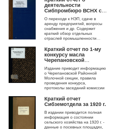
деятельности
Сибпромбюро ВСНХ с 1
января по 1 декабря
О переходе к НЭП, сдаче в
1921 года
аренду предприятий, вопросы
снабжения и др. Содержит
краткий обзор отдельных
отраслей промышленности
Сибири: каменноугольная,
лесная, строительная, горная,
Краткий отчет по 1-му
металлургическая, ...
конкурсу масла
Черепановской
районной молочной
Издание приводит информацию
секции, 7-го августа
о Черепановской Районной
1920 года
Молочной секции, правила
проведения конкурса,
протоколы заседаний комиссии
Краткий отчет
Сибземотдела за 1920 г.
В издании приводится полная
информация о состоянии
сельского хозяйства на 1920 г. -
данные о посевных площадях,