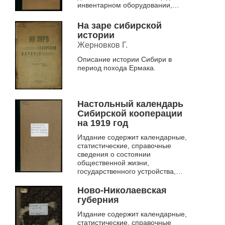
инвентарном оборудовании,
животноводстве, совхозах и
колзхозах, продразверстке и т.д.
На заре сибирской
истории
Жерновков Г.
Описание истории Сибири в
период похода Ермака.
Настольный календарь
Сибирской кооперации
на 1919 год
Издание содержит календарные,
статистические, справочные
сведения о состоянии
общественной жизни,
государственного устройства,
экономики, сельского хозяйства.
Ново-Николаевская
губерния
Издание содержит календарные,
статистические, справочные