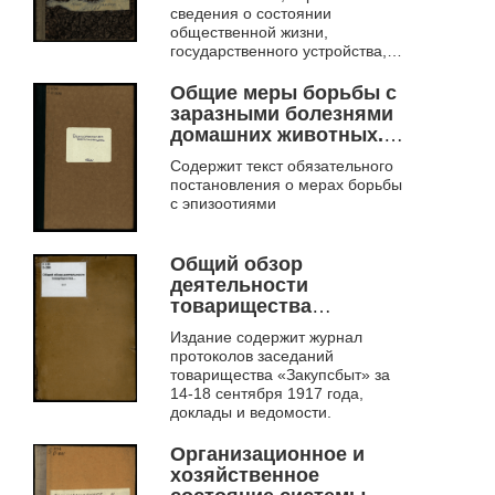
сведения о состоянии
общественной жизни,
государственного устройства,
экономики, сельского хозяйства.
Общие меры борьбы с
заразными болезнями
домашних животных.
Обязательное
Содержит текст обязательного
постановление
постановления о мерах борьбы
Сибирского
с эпизоотиями
революционного
комитета о мерах
предупреждения и
Общий обзор
прекращения заразных
деятельности
болезней домашних
товарищества
животных в Сибири. Ч.
"Закупсбыт"
Издание содержит журнал
1
протоколов заседаний
товарищества «Закупсбыт» за
14-18 сентября 1917 года,
доклады и ведомости.
Организационное и
хозяйственное