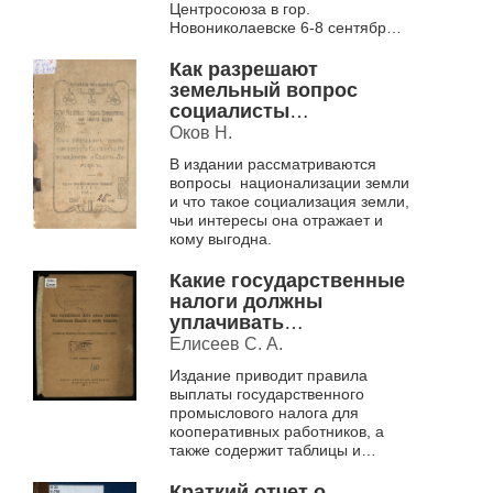
Центросоюза в гор.
Новониколаевске 6-8 сентября
1922 г.
Как разрешают
земельный вопрос
социалисты
революционеры и
Оков Н.
социал-демократы
В издании рассматриваются
вопросы национализации земли
и что такое социализация земли,
чьи интересы она отражает и
кому выгодна.
Какие государственные
налоги должны
уплачивать
потребительные
Елисеев С. А.
общества и каким
Издание приводит правила
порядком
выплаты государственного
промыслового налога для
кооперативных работников, а
также содержит таблицы и
формы по исчислению налогов
Краткий отчет о