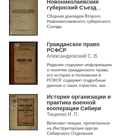
Новониколаевский
губернский Съезд
Советов Рабочих,
Сборник докладов Второго
Крестьянских и
Новониколаевского губернского
Красноармейских
Съезда
депутатов, 21 - 25
сентября 1922 года
Гражданское право
РСФСР
Александровский С. В.
Издание содержит информацию
о понятии гражданского права,
его истории и положении в
РСФСР, содержит подробные
данные о таких отраслях, как
вещное, обязательственное,
исключительное, семейное,
История организации и
наследст...
практика военной
кооперации Сибири
Тищенко И. П.
Включает лекции, прочитанные
на Инструкторских курсах
Сибирского Отделения