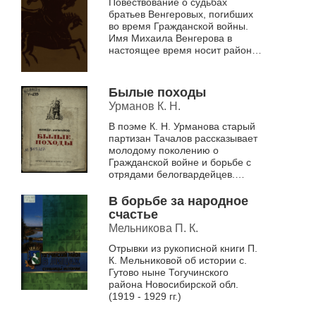
Повествование о судьбах
братьев Венгеровых, погибших
во время Гражданской войны.
Имя Михаила Венгерова в
настоящее время носит район
Новосибирской области
Былые походы
Урманов К. Н.
В поэме К. Н. Урманова старый
партизан Тачалов рассказывает
молодому поколению о
Гражданской войне и борьбе с
отрядами белогвардейцев.
Описаны приключения
Тачалова, в том числе
В борьбе за народное
издевательства колчаков...
счастье
Мельникова П. К.
Отрывки из рукописной книги П.
К. Мельниковой об истории с.
Гутово ныне Тогучинского
района Новосибирской обл.
(1919 - 1929 гг.)