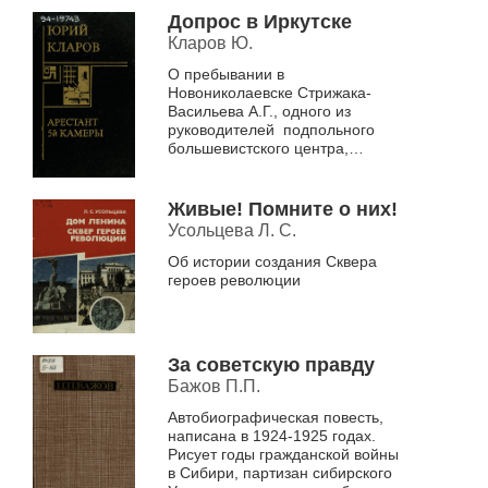
Допрос в Иркутске
Кларов Ю.
О пребывании в
Новониколаевске Стрижака-
Васильева А.Г., одного из
руководителей подпольного
большевистского центра,
принимавшего участие в аресте
Колчака.
Живые! Помните о них!
Усольцева Л. С.
Об истории создания Сквера
героев революции
За советскую правду
Бажов П.П.
Автобиографическая повесть,
написана в 1924-1925 годах.
Рисует годы гражданской войны
в Сибири, партизан сибирского