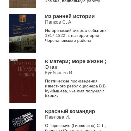
Урмана, подпольную работу
большевиков в колчаковском
тылу. Герои повести – реальные
...
Из ранней истории
Папков С. А.
Исторический очерк о событиях
1917-1922 гг. на территории
Черепановского района
К матери; Море жизни ;
Этап
Куйбышев В.
Поэтические произведения
известного революционера В.В.
Куйбышева, чье имя получил г.
Каинск
Красный командир
Павлова И.
О Гершевиче (Гиршовиче) С. Г.,
борце за Советскую власть в