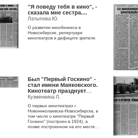
"Я поведу тебя в кино", -
сказала мне сестра....
Латыпова Ю.
О развитии кинобизнеса в
Новосибирске, репертуаре
кинотеатров и дефиците зрителя.
Был "Первый Госкино" -
стал имени Маяковского.
Кинотеатр празднует
двойной юбилей
Кузменкина Л.
О первых кинотеатрах г.
Новониколаевска-Новосибирска, в
том числе о кинотеатре "Первый
Госкино" (построен в 1924), а
позже построенном на его месте
кинотеатре имени Маяковского (...