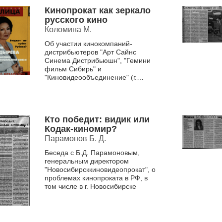
Кинопрокат как зеркало
русского кино
Коломина М.
Об участии кинокомпаний-
дистрибьютеров "Арт Сайнс
Синема Дистрибьюшн", "Гемини
фильм Сибирь" и
"Киновидеообъединение" (г.
Новосибирск) в формировании
новосибирско...
Кто победит: видик или
Кодак-киномир?
Парамонов Б. Д.
Беседа с Б.Д. Парамоновым,
генеральным директором
"Новосибирсккиновидеопрокат", о
проблемах кинопроката в РФ, в
том числе в г. Новосибирске