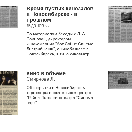
Время пустых кинозалов
в Новосибирске - в
прошлом
Жданов С.
По материалам беседы с Л. А.
Саиновой, директором
кинокомпании "Арт Сайнс Синема
Дистрибьюшн", о кинобизнесе в
Новосибирске, в т.ч. о кинотеатре
"Планета кино", открытом
компанией ...
Кино в объеме
Смирнова Л.
Об открытии в Новосибирском
торгово-развлекательном центре
"Ройял-Парк" кинотеатра "Синема
парк".