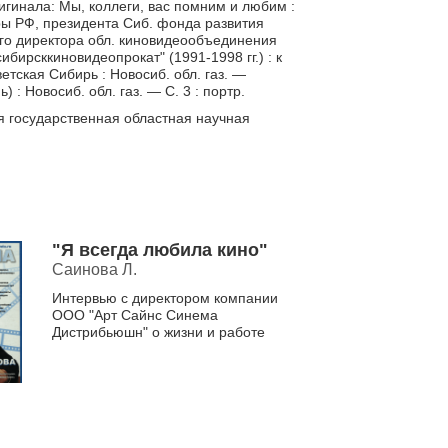
игинала: Мы, коллеги, вас помним и любим :
уры РФ, президента Сиб. фонда развития
го директора обл. киновидеообъединения
сибирсккиновидеопрокат" (1991-1998 гг.) : к
ветская Сибирь : Новосиб. обл. газ. —
 : Новосиб. обл. газ. — С. 3 : портр.
я государственная областная научная
"Я всегда любила кино"
Саинова Л.
Интервью с директором компании
ООО "Арт Сайнс Синема
Дистрибьюшн" о жизни и работе