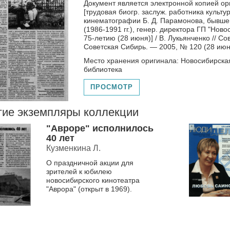
Документ является электронной копией ор
[трудовая биогр. заслуж. работника культ
кинематографии Б. Д. Парамонова, бывше
(1986-1991 гг.), генер. директора ГП "Ново
75-летию (28 июня)] / В. Лукьянченко // Со
Советская Сибирь. — 2005, № 120 (28 июнь)
Место хранения оригинала: Новосибирска
библиотека
ПРОСМОТР
гие экземпляры коллекции
"Авроре" исполнилось
40 лет
Кузменкина Л.
О праздничной акции для
зрителей к юбилею
новосибирского кинотеатра
"Аврора" (открыт в 1969).