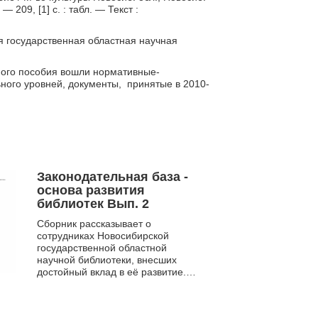
 — 209, [1] с. : табл. — Текст :
я государственная областная научная
ного пособия вошли нормативные-
ного уровней, документы, принятые в 2010-
Законодательная база -
основа развития
библиотек Вып. 2
Сборник рассказывает о
сотрудниках Новосибирской
государственной областной
научной библиотеки, внесших
достойный вклад в её развитие.
Имена ряда сотрудников занесены
в «Книгу Почета областной
научной ...