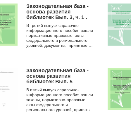
Законодательная база -
основа развития
библиотек Вып. 3, ч. 1 .
В третий выпуск справочно-
информационного пособия вошли
нормативные-правовые акты
федерального и регионального
уровней, документы, принятые в
2010- 2011 годах. Отдель...
Законодательная база -
основа развития
библиотек Вып. 5
В пятый выпуск справочно-
информационного пособия вошли
законы, нормативно-правовые
акты федерального и
регионального уровней, принятые
с октября 2012 по ноябрь 2013
года. А также включены
документы, н...