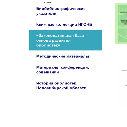
1969
Биобиблиографические
1970
указатели
1971
Книжные коллекции НГОНБ
1972
1973
«Законодательная база -
основа развития
1974
библиотек»
1975
Методические материалы
1976
1977
Материалы конференций,
совещаний
1978
1979
История библиотек
1980
Новосибирской области
1981
1982
1983
1984
1985