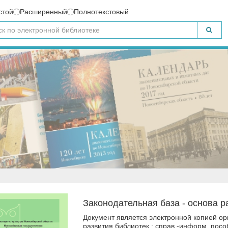
стой
Расширенный
Полнотекстовый
Законодательная база - основа ра
Документ является электронной копией ор
развития библиотек : справ.-информ. пособ