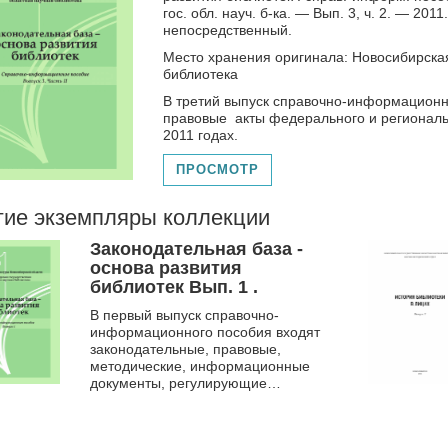
гос. обл. науч. б-ка. — Вып. 3, ч. 2. — 2011.
непосредственный.
Место хранения оригинала: Новосибирска
библиотека
В третий выпуск справочно-информацион
правовые акты федерального и региональ
2011 годах.
ПРОСМОТР
гие экземпляры коллекции
Законодательная база -
основа развития
библиотек Вып. 1 .
В первый выпуск справочно-
информационного пособия входят
законодательные, правовые,
методические, информационные
документы, регулирующие
деятельность библиотечных
учреждений, увидевших свет в
2007 – 2...