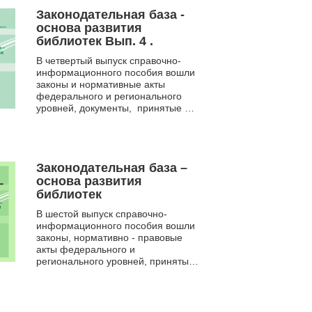
Законодательная база -
основа развития
библиотек Вып. 4 .
В четвертый выпуск справочно-
информационного пособия вошли
законы и нормативные акты
федерального и регионального
уровней, документы, принятые в
2011- 2012 годах. Отдельными
бло...
Законодательная база –
основа развития
библиотек
В шестой выпуск справочно-
информационного пособия вошли
законы, нормативно - правовые
акты федерального и
регионального уровней, принятые
с октября 2013 года по октябрь
включительно 2014 года.
Материа...