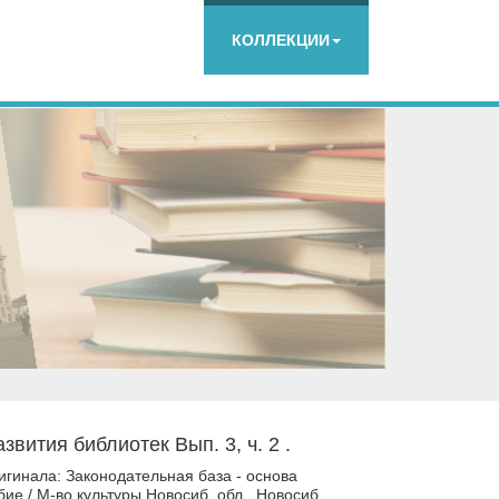
КОЛЛЕКЦИИ
звития библиотек Вып. 3, ч. 2 .
игинала: Законодательная база - основа
ие / М-во культуры Новосиб. обл., Новосиб.