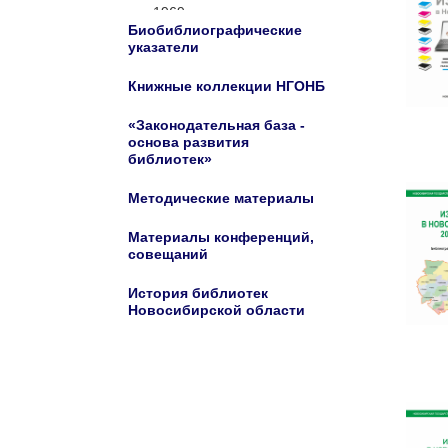
1969
Биобиблиографические
1970
указатели
1971
Книжные коллекции НГОНБ
1972
1973
«Законодательная база -
основа развития
1974
библиотек»
1975
Методические материалы
1976
1977
Материалы конференций,
совещаний
1978
1979
История библиотек
1980
Новосибирской области
1981
1982
1983
1984
1985