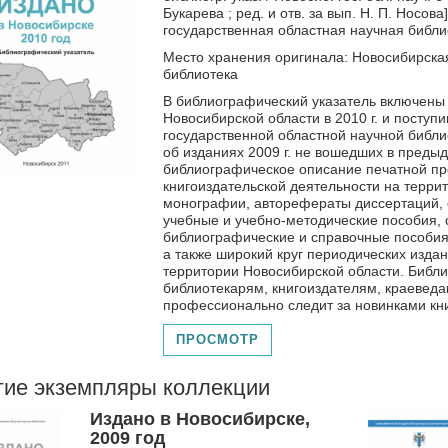
Букарева ; ред. и отв. за вып. Н. П. Носов
государственная областная научная библиоте
Место хранения оригинала: Новосибирска
библиотека
В библиографический указатель включены
Новосибирской области в 2010 г. и посту
государственной областной научной библи
об изданиях 2009 г. не вошедших в преды
библиографическое описание печатной п
книгоиздательской деятельности на терри
монографии, авторефераты диссертаций, 
учебные и учебно-методические пособия, 
библиографические и справочные пособия
а также широкий круг периодических издан
территории Новосибирской области. Библ
библиотекарям, книгоиздателям, краеведа
профессионально следит за новинками кн
ПРОСМОТР
гие экземпляры коллекции
Издано в Новосибирске,
2009 год