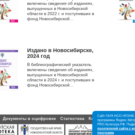
включены сведения об изданиях,
выпущенных в Новосибирской
области в 2022 г. и поступивших в
фонд Новосибирской
государственной областной
научной библиотеки. Указатель
сод...
Издано в Новосибирске,
2024 год
В библиографический указатель
включены сведения об изданиях,
выпущенных в Новосибирской
области в 2024 г. и поступивших в
фонд Новосибирской
государственной областной
научной библиотеки. Указатель
сод...
Сайт ГАУК НСО НГОНБ и
Документы в оцифровке
Статистика
Контакты
Партнёры
программы Яндекс.Метри
PRO.Культура.РФ. Подр
посетителей сайта с 
программ