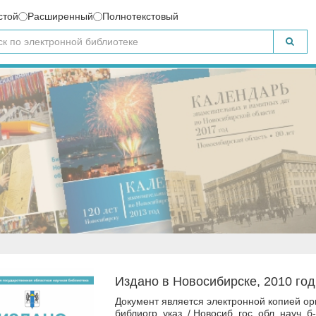
стой
Расширенный
Полнотекстовый
Издано в Новосибирске, 2010 год
Документ является электронной копией ори
библиогр. указ. / Новосиб. гос. обл. науч. б