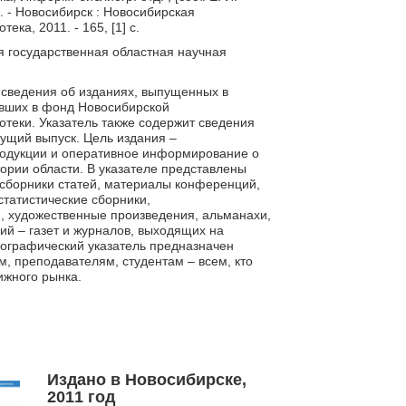
а]. - Новосибирск : Новосибирская
ка, 2011. - 165, [1] с.
я государственная областная научная
 сведения об изданиях, выпущенных в
пивших в фонд Новосибирской
отеки. Указатель также содержит сведения
дущий выпуск. Цель издания –
родукции и оперативное информирование о
тории области. В указателе представлены
сборники статей, материалы конференций,
статистические сборники,
, художественные произведения, альманахи,
ий – газет и журналов, выходящих на
иографический указатель предназначен
м, преподавателям, студентам – всем, кто
ижного рынка.
Издано в Новосибирске,
2011 год