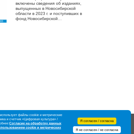
включены сведения об изданиях,
выпущенных в Новосибирской
области в 2023 г. и поступивших в
фонд Новосибирской
государственной областной
научной библиотеки. Указатель
содержит...
спользует файлы cookie и метрические
ка и счетчик «Цифровая культура» /
Я согласен / согласна
обнее:
Согласие на обработку данных
использованием cookie и метрических
Я не согласен / не согласна