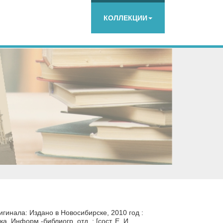
КОЛЛЕКЦИИ
гинала: Издано в Новосибирске, 2010 год :
-ка, Информ.-библиогр. отд. ; [сост. Е. И.