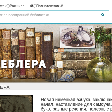
стой
Расширенный
Полнотекстовый
ЛЕРА
Новая немецкая азбука, заключа
начал, наставление для самоуч
букв, разные речения, полезные 