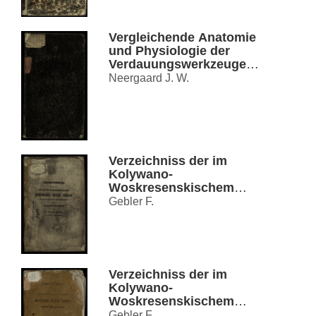
Vergleichende Anatomie
und Physiologie der
Verdauungswerkzeuge
der Säugethiere und
Neergaard J. W.
Vögel
Verzeichniss der im
Kolywano-
Woskresenskischem
Hüttenbezirke Süd-West
Gebler F.
Sibirien
Verzeichniss der im
Kolywano-
Woskresenskischem
Hüttenbezirke Süd-West
Gebler F.